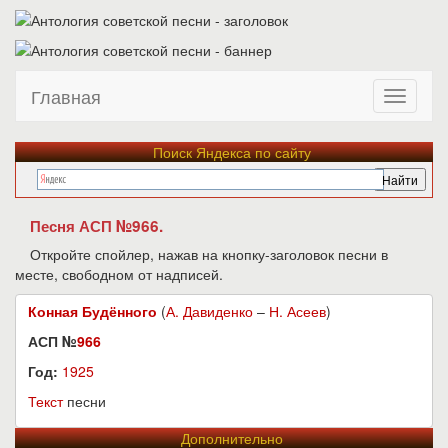
Главная
Поиск Яндекса по сайту
Песня АСП №966.
Откройте спойлер, нажав на кнопку-заголовок песни в
месте, свободном от надписей.
Конная Будённого
(
А. Давиденко
–
Н. Асеев
)
АСП №
966
Год:
1925
Текст
песни
Дополнительно