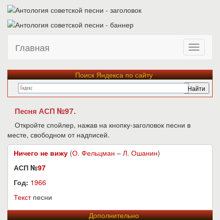
Главная
Поиск Яндекса по сайту
Песня АСП №97.
Откройте спойлер, нажав на кнопку-заголовок песни в
месте, свободном от надписей.
Ничего не вижу
(
О. Фельцман
–
Л. Ошанин
)
АСП №
97
Год:
1966
Текст
песни
Дополнительно