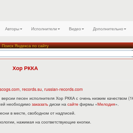
Авторы
Исполнители
Видео
Дополнительно
Поиск Яндекса по сайту
Хор РККА
iscogs.com
,
records.su
,
russian-records.com
версии песен исполнителя Хор РККА с очень низким качеством (1
исей необходимо
заказать
диски на
сайте
фирмы «
Мелодия
».
песни в месте, свободном от надписей.
нологии, нажимая на соответствующие кнопки.