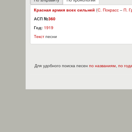
Красная армия всех сильней
(
С. Покрасс
–
П. Г
АСП №
360
Год:
1919
Текст
песни
Для удобного поиска песен
по названиям
,
по год