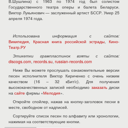
В.Шушлина) с 1963 по 1974 год был солистом
Государственного театра оперы и балета Беларуси.
Виктор Лукьянович — заслуженный артист БССР. Умер 25
апреля 1974 года.
Использована информация с сайтов:
Википедия
,
Красная книга российской эстрады
,
Кино-
Театр.РУ
Этикетки грампластинок взяты с сайтов:
discogs.com
,
records.su
,
russian-records.com
Ниже Вы можете прослушать ознакомительные версии
песен исполнителя Виктор Кириченко с очень низким
качеством (16 – 32 кБит/с). Для получения
высококачественных записей необходимо
заказать
диски
на
сайте
фирмы «
Мелодия
».
Откройте спойлер, нажав на кнопку-заголовок песни в
месте, свободном от надписей.
Сортируйте список песен по алфавиту или хронологии,
нажимая на соответствующие кнопки.