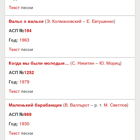
Текст
песни
Вальс о вальсе
(
Э. Колмановский
–
Е. Евтушенко
)
АСП №
194
Год:
1963
Текст
песни
Когда мы были молодые…
(
С. Никитин
–
Ю. Мориц
)
АСП №
1252
Год:
1979
Текст
песни
Маленький барабанщик
(
В. Валльрот
– р. т.
М. Светлов
)
АСП №
969
Год:
1930
Текст
песни