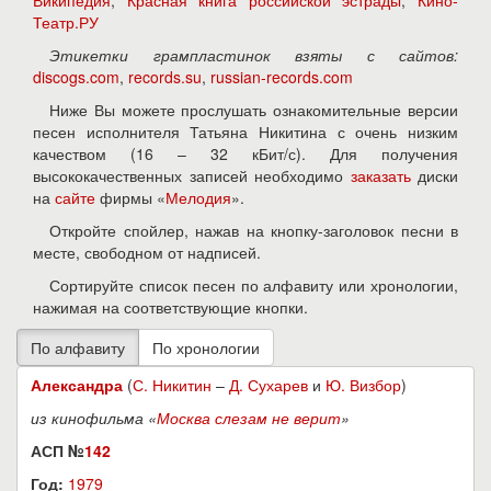
Википедия
,
Красная книга российской эстрады
,
Кино-
Театр.РУ
Этикетки грампластинок взяты с сайтов:
discogs.com
,
records.su
,
russian-records.com
Ниже Вы можете прослушать ознакомительные версии
песен исполнителя Татьяна Никитина с очень низким
качеством (16 – 32 кБит/с). Для получения
высококачественных записей необходимо
заказать
диски
на
сайте
фирмы «
Мелодия
».
Откройте спойлер, нажав на кнопку-заголовок песни в
месте, свободном от надписей.
Сортируйте список песен по алфавиту или хронологии,
нажимая на соответствующие кнопки.
Александра
(
С. Никитин
–
Д. Сухарев
и
Ю. Визбор
)
из кинофильма «
Москва слезам не верит
»
АСП №
142
Год:
1979