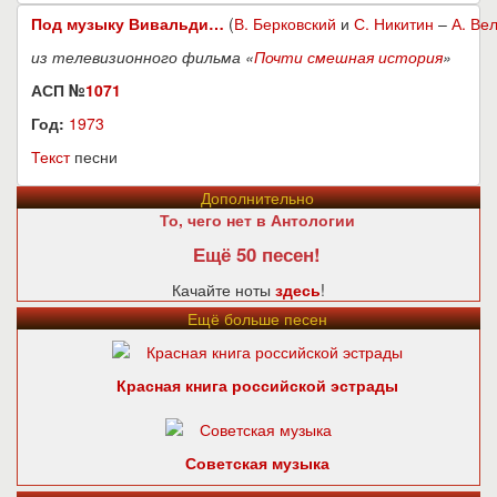
Под музыку Вивальди…
(
В. Берковский
и
С. Никитин
–
А. Ве
из телевизионного фильма «
Почти смешная история
»
АСП №
1071
Год:
1973
Текст
песни
Дополнительно
То, чего нет в Антологии
Ещё 50 песен!
Качайте ноты
здесь
!
Ещё больше песен
Красная книга российской эстрады
Советская музыка