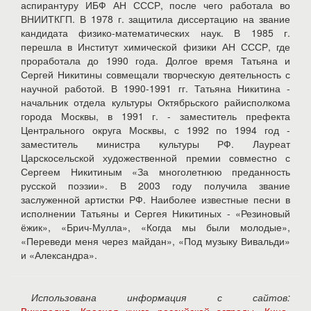
аспирантуру ИБФ АН СССР, после чего работала во
ВНИИТКГП. В 1978 г. защитила диссертацию на звание
кандидата физико-математических наук. В 1985 г.
перешла в Институт химической физики АН СССР, где
проработала до 1990 года. Долгое время Татьяна и
Сергей Никитины совмещали творческую деятельность с
научной работой. В 1990-1991 гг. Татьяна Никитина -
начальник отдела культуры Октябрьского райисполкома
города Москвы, в 1991 г. - заместитель префекта
Центрального округа Москвы, с 1992 по 1994 год -
заместитель министра культуры РФ. Лауреат
Царскосельской художественной премии совместно с
Сергеем Никитиным «За многолетнюю преданность
русской поэзии». В 2003 году получила звание
заслуженной артистки РФ. Наиболее известные песни в
исполнении Татьяны и Сергея Никитиных - «Резиновый
ёжик», «Брич-Мулла», «Когда мы были молодые»,
«Переведи меня через майдан», «Под музыку Вивальди»
и «Александра».
Использована информация с сайтов: