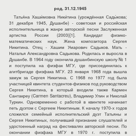
род. 31.12.1945
Татья́на Хаши́мовна Ники́тина (урождённая Сады́кова;
31 декабря 1945, Душанбе) - советская и российская
исполнительница в жанре авторской песни Заслуженная
артистка России (2003)[1]. Кандидат физико-
математических наук. Жена композитора Сергея
Никитина. Отец - Хашим Умарович Садыков. Мать -
Наталья Александровна Садыкова. Родилась и выросла в
Душанбе. В 1964 году окончила душанбинскую школу № 1
и поступила на физфак МГУ, где присоединилась к
агитбригаде физфака МГУ. 23 января 1968 года вышла
замуж за Сергея Никитина. С 1968 по 1977 год была
участницей квинтета студентов-физиков под руководством
Сергея Никитина, в который входили также Кармен
Сантакреу (Carmen Santacreu), Владимир Улин и Николай
Туркин. Одновременно с работой в квинтете начинает
петь дуэтом с Сергеем Никитиным. К началу 1970-х годов
сложился семейный исполнительский дуэт Татьяны и
Сергея Никитиных, получивший признание слушателей и
удостоенный наград на фестивалях авторской песни. По
окончании физфака МГУ в 1970 г. поступила в