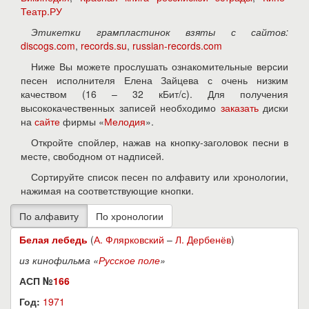
Театр.РУ
Этикетки грампластинок взяты с сайтов:
discogs.com
,
records.su
,
russian-records.com
Ниже Вы можете прослушать ознакомительные версии
песен исполнителя Елена Зайцева с очень низким
качеством (16 – 32 кБит/с). Для получения
высококачественных записей необходимо
заказать
диски
на
сайте
фирмы «
Мелодия
».
Откройте спойлер, нажав на кнопку-заголовок песни в
месте, свободном от надписей.
Сортируйте список песен по алфавиту или хронологии,
нажимая на соответствующие кнопки.
Белая лебедь
(
А. Флярковский
–
Л. Дербенёв
)
из кинофильма «
Русское поле
»
АСП №
166
Год:
1971