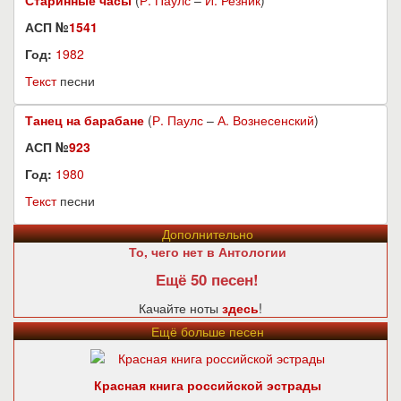
Старинные часы
(
Р. Паулс
–
И. Резник
)
АСП №
1541
Год:
1982
Текст
песни
Танец на барабане
(
Р. Паулс
–
А. Вознесенский
)
АСП №
923
Год:
1980
Текст
песни
Дополнительно
То, чего нет в Антологии
Ещё 50 песен!
Качайте ноты
здесь
!
Ещё больше песен
Красная книга российской эстрады