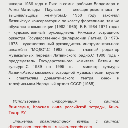
января 1936 года в Риге в семье рабочих Волдемара и
Алмы-Матильды Паулсов - слесаря-ремонтника и
вышивальщицы жемчугом.В 1958 году закончил
Латвийскую консерваторию по классу фортепиано, там же
обучался и композиции (1962-1965). В В 1964-1971 годах
- художественный руководитель Рижского эстрадного
оркестра Государственной филармонии Латвии. В 1973-
1978 - художественный руководитель инструментального
ансамбля ”МОДО”.С 1982 года - главный редактор
музыкальных передач Латвийского радио.С 1988 года -
председатель Государственного комитета Латвии по
культуре.С 1989 по 1995 гг. - министр культуры
Латвии.Автор мюзиклов, эстрадной музыки, песен, музыки
к спектаклям драматического театра, кино- и
телефильмам.Народный артист СССР (1985).
Использована информация с сайтов:
Википедия
,
Красная книга российской эстрады
,
Кино-
Театр.РУ
Этикетки грампластинок взяты с сайтов:
discogs.com
,
records.su
,
russian-records.com