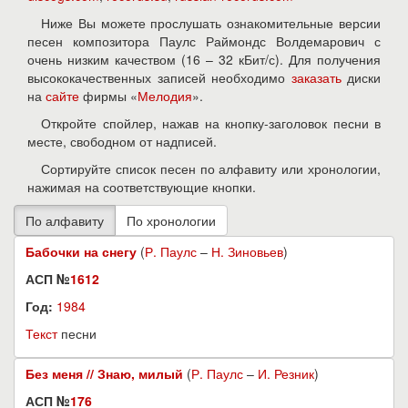
Ниже Вы можете прослушать ознакомительные версии
песен композитора Паулс Раймондс Волдемарович с
очень низким качеством (16 – 32 кБит/с). Для получения
высококачественных записей необходимо
заказать
диски
на
сайте
фирмы «
Мелодия
».
Откройте спойлер, нажав на кнопку-заголовок песни в
месте, свободном от надписей.
Сортируйте список песен по алфавиту или хронологии,
нажимая на соответствующие кнопки.
Бабочки на снегу
(
Р. Паулс
–
Н. Зиновьев
)
АСП №
1612
Год:
1984
Текст
песни
Без меня // Знаю, милый
(
Р. Паулс
–
И. Резник
)
АСП №
176