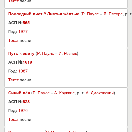
Текст
песни
Последний лист // Листья жёлтые
(
Р. Паулс
–
Я. Петерс
, р. 
АСП №
565
Год:
1977
Текст
песни
Путь к свету
(
Р. Паулс
–
И. Резник
)
АСП №
1619
Год:
1987
Текст
песни
Синий лён
(
Р. Паулс
–
А. Круклис
, р. т.
А. Дмоховский
)
АСП №
628
Год:
1970
Текст
песни