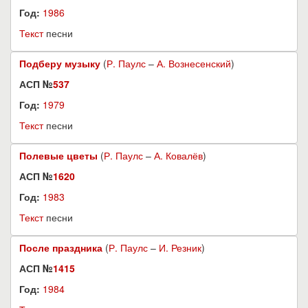
Год:
1986
Текст
песни
Подберу музыку
(
Р. Паулс
–
А. Вознесенский
)
АСП №
537
Год:
1979
Текст
песни
Полевые цветы
(
Р. Паулс
–
А. Ковалёв
)
АСП №
1620
Год:
1983
Текст
песни
После праздника
(
Р. Паулс
–
И. Резник
)
АСП №
1415
Год:
1984