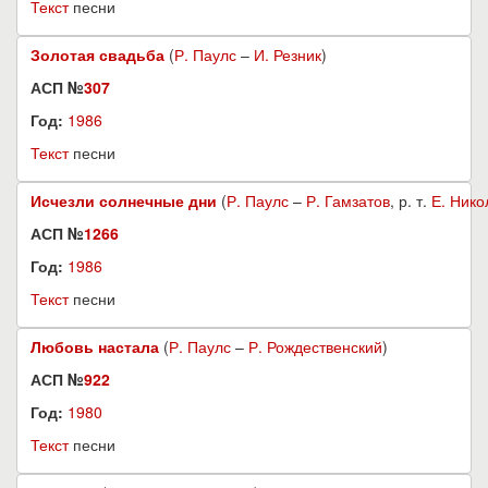
Текст
песни
Золотая свадьба
(
Р. Паулс
–
И. Резник
)
АСП №
307
Год:
1986
Текст
песни
Исчезли солнечные дни
(
Р. Паулс
–
Р. Гамзатов
, р. т.
Е. Нико
АСП №
1266
Год:
1986
Текст
песни
Любовь настала
(
Р. Паулс
–
Р. Рождественский
)
АСП №
922
Год:
1980
Текст
песни