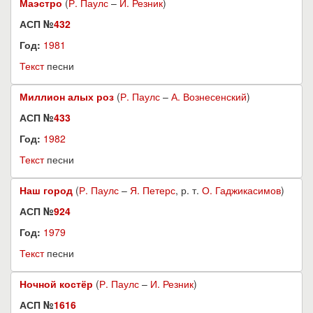
Маэстро
(
Р. Паулс
–
И. Резник
)
АСП №
432
Год:
1981
Текст
песни
Миллион алых роз
(
Р. Паулс
–
А. Вознесенский
)
АСП №
433
Год:
1982
Текст
песни
Наш город
(
Р. Паулс
–
Я. Петерс
, р. т.
О. Гаджикасимов
)
АСП №
924
Год:
1979
Текст
песни
Ночной костёр
(
Р. Паулс
–
И. Резник
)
АСП №
1616