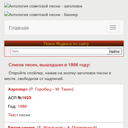
Главная
Поиск Яндекса по сайту
Список песен, вышедших в 1986 году:
Откройте спойлер, нажав на кнопку-заголовок песни в
месте, свободном от надписей.
Аэропорт
(
Р. Горобец
–
М. Танич
)
АСП №
1623
Год:
1986
Текст
песни
Белая сирень
(
Е. Мартынов
–
А. Поперечный
)