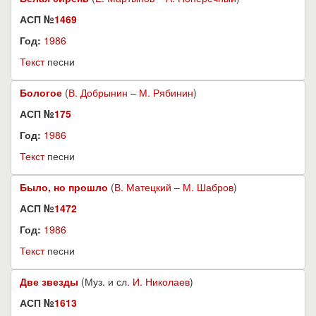
АСП №
1469
Год:
1986
Текст
песни
Бологое
(
В. Добрынин
–
М. Рябинин
)
АСП №
175
Год:
1986
Текст
песни
Было, но прошло
(
В. Матецкий
–
М. Шабров
)
АСП №
1472
Год:
1986
Текст
песни
Две звезды
(Муз. и сл.
И. Николаев
)
АСП №
1613