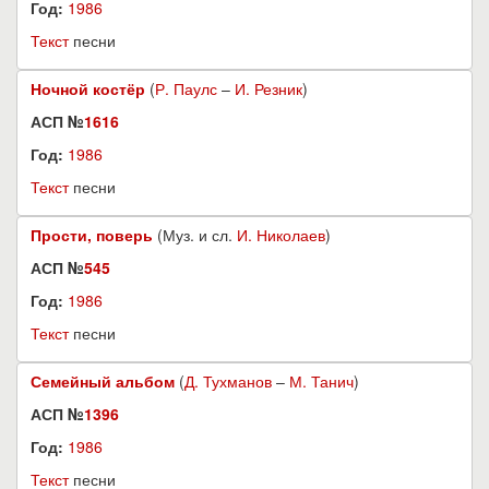
Год:
1986
Текст
песни
Ночной костёр
(
Р. Паулс
–
И. Резник
)
АСП №
1616
Год:
1986
Текст
песни
Прости, поверь
(Муз. и сл.
И. Николаев
)
АСП №
545
Год:
1986
Текст
песни
Семейный альбом
(
Д. Тухманов
–
М. Танич
)
АСП №
1396
Год:
1986
Текст
песни