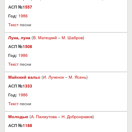
АСП №
1557
Год:
1986
Текст
песни
Луна, луна
(
В. Матецкий
–
М. Шабров
)
АСП №
1508
Год:
1986
Текст
песни
Майский вальс
(
И. Лученок
–
М. Ясень
)
АСП №
1333
Год:
1986
Текст
песни
Молодые
(
А. Пахмутова
–
Н. Добронравов
)
АСП №
1188