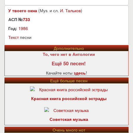
У твоего окна
(Муз. и сл.
И. Тальков
)
АСП №
733
Год:
1986
Текст
песни
Дополнительно
То, чего нет в Антологии
Ещё 50 песен!
Качайте ноты
здесь
!
Ещё больше песен
Красная книга российской эстрады
Советская музыка
Очень много нот