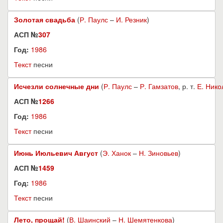
Золотая свадьба
(
Р. Паулс
–
И. Резник
)
АСП №
307
Год:
1986
Текст
песни
Исчезли солнечные дни
(
Р. Паулс
–
Р. Гамзатов
, р. т.
Е. Нико
АСП №
1266
Год:
1986
Текст
песни
Июнь Июльевич Август
(
Э. Ханок
–
Н. Зиновьев
)
АСП №
1459
Год:
1986
Текст
песни
Лето, прощай!
(
В. Шаинский
–
Н. Шемятенкова
)