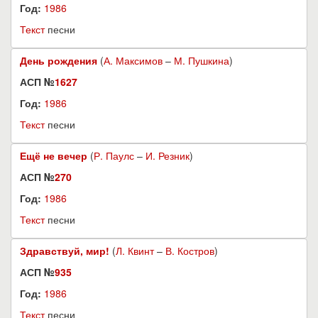
Год:
1986
Текст
песни
День рождения
(
А. Максимов
–
М. Пушкина
)
АСП №
1627
Год:
1986
Текст
песни
Ещё не вечер
(
Р. Паулс
–
И. Резник
)
АСП №
270
Год:
1986
Текст
песни
Здравствуй, мир!
(
Л. Квинт
–
В. Костров
)
АСП №
935
Год:
1986
Текст
песни