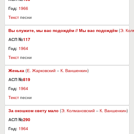
Год:
1966
Текст
песни
Вы служите, мы вас подождём // Мы вас подождём
(
Э. Кол
АСП №
117
Год:
1964
Текст
песни
Женька
(
Е. Жарковский
–
К. Ваншенкин
)
АСП №
819
Год:
1964
Текст
песни
За окошком свету мало
(
Э. Колмановский
–
К. Ваншенкин
)
АСП №
290
Год:
1964