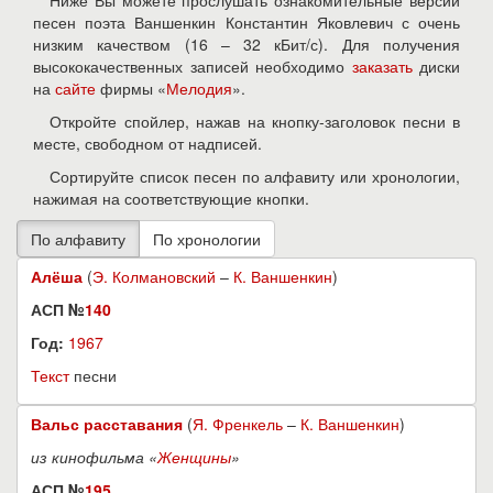
Ниже Вы можете прослушать ознакомительные версии
песен поэта Ваншенкин Константин Яковлевич с очень
низким качеством (16 – 32 кБит/с). Для получения
высококачественных записей необходимо
заказать
диски
на
сайте
фирмы «
Мелодия
».
Откройте спойлер, нажав на кнопку-заголовок песни в
месте, свободном от надписей.
Сортируйте список песен по алфавиту или хронологии,
нажимая на соответствующие кнопки.
Алёша
(
Э. Колмановский
–
К. Ваншенкин
)
АСП №
140
Год:
1967
Текст
песни
Вальс расставания
(
Я. Френкель
–
К. Ваншенкин
)
из кинофильма «
Женщины
»
АСП №
195