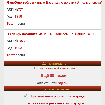
Я люблю тебя, жизнь // Баллада о жизни
(
Э. Колмановский
АСП №
774
Год:
1958
Текст
песни
Я спешу, извините меня
(
Я. Френкель
–
К. Ваншенкин
)
АСП №
1079
Год:
1963
Текст
песни
Дополнительно
То, чего нет в Антологии
Ещё 50 песен!
Качайте ноты
здесь
!
Ещё больше песен
Красная книга российской эстрады