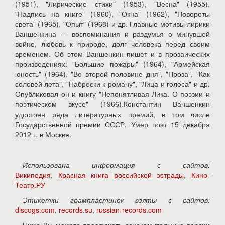
(1951), "Лирические стихи" (1953), "Весна" (1955),
"Надпись на книге" (1960), "Окна" (1962), "Повороты
света" (1965), "Опыт" (1968) и др. Главные мотивы лирики
Ваншенкина — воспоминания и раздумья о минувшей
войне, любовь к природе, долг человека перед своим
временем. Об этом Ваншенкин пишет и в прозаических
произведениях: "Большие пожары" (1964), "Армейская
юность" (1964), "Во второй половине дня", "Проза", "Как
соловей лета", "Наброски к роману", "Лица и голоса" и др.
Опубликовал он и книгу "Непонятливая Лика. О поэзии и
поэтическом вкусе" (1966).Константин Ваншенкин
удостоен ряда литературных премий, в том числе
Государственной премии СССР. Умер поэт 15 декабря
2012 г. в Москве.
Использована информация с сайтов:
Википедия
,
Красная книга российской эстрады
,
Кино-
Театр.РУ
Этикетки грампластинок взяты с сайтов:
discogs.com
,
records.su
,
russian-records.com