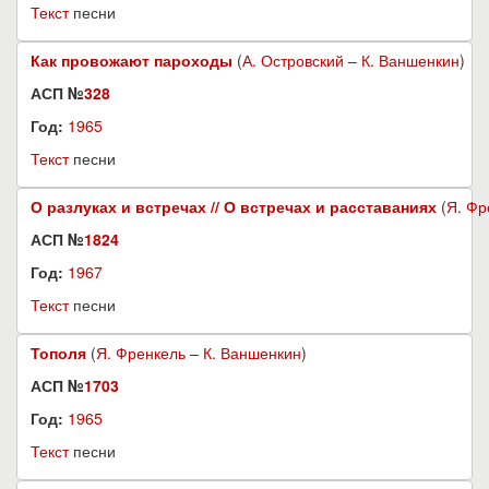
Текст
песни
Как провожают пароходы
(
А. Островский
–
К. Ваншенкин
)
АСП №
328
Год:
1965
Текст
песни
О разлуках и встречах // О встречах и расставаниях
(
Я. Фр
АСП №
1824
Год:
1967
Текст
песни
Тополя
(
Я. Френкель
–
К. Ваншенкин
)
АСП №
1703
Год:
1965
Текст
песни