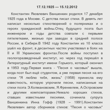
17.12.1925 — 15.12.2012
Константин Яковлевич Ваншенкин родился 17 декабря
1925 года в Москве. С детства писал стихи. В девять лет
написал несколько стихотворений о полярниках и о
героях гражданской войны.Отец будущего поэта был
инженером и годы детства совпали с первыми
пятилетками, жизнью при заводах в средней полосе
России, в Сибири.В 1942 году Константин из 10 класса
ушёл на фронт, в десантных частях участвовал в боях на
II и III Украинских фронтах.После войны поступил в
геологоразведочный институт, но через год перешёл в
Литературный институт имени Горького, который окончил
в 1953 году.Первая книга - "Песня о часовых" вышла,
когда поэт был ещё студентом, а уже первая песня на его
стихи "Я люблю тебя, жизнь" (1958) принесла ему
известность, которую упрочили песни, написанные на
стихи поэта Э.Колмановским, Я.Френкелем, А.Островским
и другими композиторами.Немало хороших стихов,
ставших известными песнями, сочинила супруга
Ваншенкина Инна Гофф (1928 – 1991).Константин
Яковлевич автор сборников стихов: "Песня о часовых"