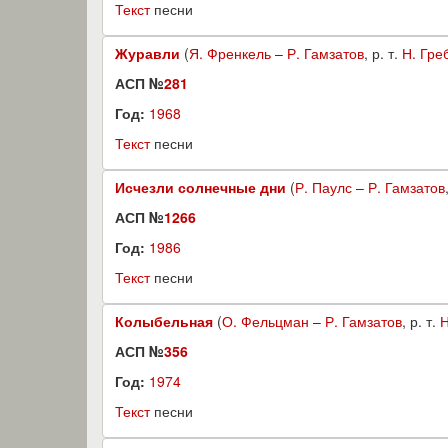
Текст
песни
Журавли
(
Я. Френкель
–
Р. Гамзатов
, р. т.
Н. Гре
АСП №
281
Год:
1968
Текст
песни
Исчезли солнечные дни
(
Р. Паулс
–
Р. Гамзатов
АСП №
1266
Год:
1986
Текст
песни
Колыбельная
(
О. Фельцман
–
Р. Гамзатов
, р. т.
Н
АСП №
356
Год:
1974
Текст
песни