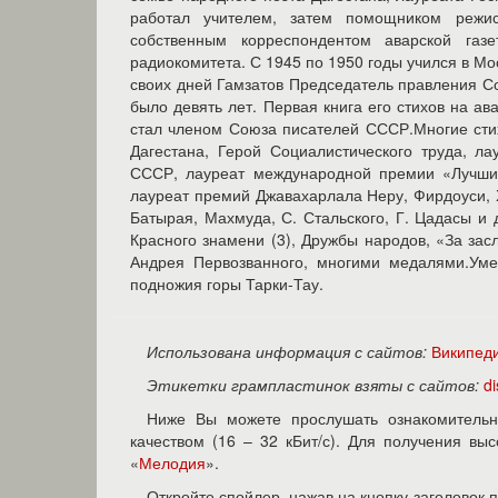
работал учителем, затем помощником режис
собственным корреспондентом аварской газе
радиокомитета. С 1945 по 1950 годы учился в Мо
своих дней Гамзатов Председатель правления Со
было девять лет. Первая книга его стихов на ав
стал членом Союза писателей СССР.Многие стих
Дагестана, Герой Социалистического труда, 
СССР, лауреат международной премии «Лучший
лауреат премий Джавахарлала Неру, Фирдоуси, 
Батырая, Махмуда, С. Стальского, Г. Цадасы и
Красного знамени (3), Дружбы народов, «За зас
Андрея Первозванного, многими медалями.Уме
подножия горы Тарки-Тау.
Использована информация с сайтов:
Википед
Этикетки грампластинок взяты с сайтов:
d
Ниже Вы можете прослушать ознакомительн
качеством (16 – 32 кБит/с). Для получения в
«
Мелодия
».
Откройте спойлер, нажав на кнопку-заголовок 