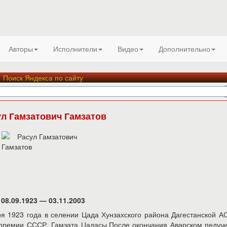
Авторы
Исполнители
Видео
Дополнительно
Поиск Яндекса по сайту
ул Гамзатович Гамзатов
08.09.1923 — 03.11.2003
ря 1923 года в селении Цада Хунзахского района Дагестанской А
оспремии СССР, Гамзата Цадасы.После окончания Аварском педу