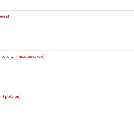
бнев
)
, р. т.
Е. Николаевская
)
. Гребнев
)