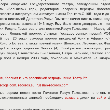
сёра Аварского Государственного театра, заведующим отде
ты «Большевик гор», редактором аварских передач Дагестан
сковском литературном институте имени Горького.С 1951 года и до
юза писателей Дагестана.Расул Гамзатов начал писать стихи, ког
арском языке вышла в 1943 году. Ему было всего двадцать лет, ко
и Расула Гамзатова стали песнями.Расул Гамзатович - Народны
лауреат Ленинской премии, Лауреат Государственных премий РС
 поэт 20 века», лауреат премии писателей Азии и Африки «Ло
Христо Ботева, а также премий имени Шолохова, Лермонтова, Фа
 др.Награждён орденами Ленина (4), Октябрьской революции, Тру
луги перед Отечеством» 3-й степени, Петра Великого, Святого ап
р поэт 3 ноября 2003 года, похоронен в Махачкале на кладб
ия
,
Красная книга российской эстрады
,
Кино-Театр.РУ
iscogs.com
,
records.su
,
russian-records.com
ые версии песен поэта Гамзатов Расул Гамзатович с очень н
ысококачественных записей необходимо
заказать
диски на
сайте
ф
песни в месте, свободном от надписей.