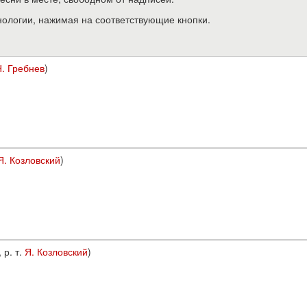
нологии, нажимая на соответствующие кнопки.
Н. Гребнев
)
Я. Козловский
)
, р. т.
Я. Козловский
)