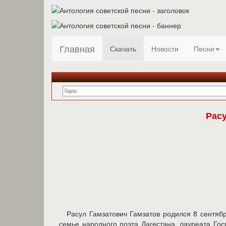
Главная
Скачать
Новости
Песни
Рас
Расул Гамзатович Гамзатов родился 8 сентяб
семье народного поэта Дагестана, лауреата Г