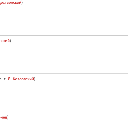
дественский
)
вский
)
р. т.
Я. Козловский
)
бнев
)