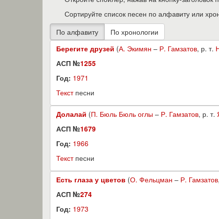
Сортируйте список песен по алфавиту или хро
Берегите друзей
(
А. Экимян
–
Р. Гамзатов
, р. т.
АСП №
1255
Год:
1971
Текст
песни
Долалай
(
П. Бюль Бюль оглы
–
Р. Гамзатов
, р. т.
АСП №
1679
Год:
1966
Текст
песни
Есть глаза у цветов
(
О. Фельцман
–
Р. Гамзатов
АСП №
274
Год:
1973