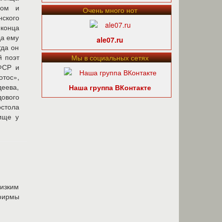
лом и
Очень много нот
ского
 конца
да ему
ale07.ru
гда он
й поэт
Мы в социальных сетях
ФСР и
тос»,
деева,
Наша группа ВКонтакте
дового
остола
ище у
изким
ирмы