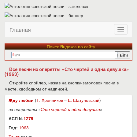
Главная
Поиск Яндекса по сайту
Все песни из оперетты «Сто чертей и одна девушка»
(1963)
Откройте спойлер, нажав на кнопку-заголовок песни в
месте, свободном от надписей.
Жду любви
(
Т. Хренников
–
Е. Шатуновский
)
из оперетты «
Сто чертей и одна девушка
»
АСП №
1279
Год:
1963
Текст
песни