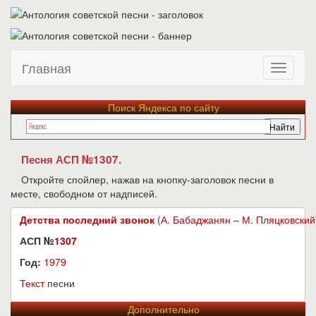
Главная
Поиск Яндекса по сайту
Песня АСП №1307.
Откройте спойлер, нажав на кнопку-заголовок песни в
месте, свободном от надписей.
Детства последний звонок
(
А. Бабаджанян
–
М. Пляцковский
АСП №
1307
Год:
1979
Текст
песни
Дополнительно