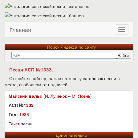
Главная
Поиск Яндекса по сайту
Песня АСП №1333.
Откройте спойлер, нажав на кнопку-заголовок песни в
месте, свободном от надписей.
Майский вальс
(
И. Лученок
–
М. Ясень
)
АСП №
1333
Год:
1986
Текст
песни
Дополнительно