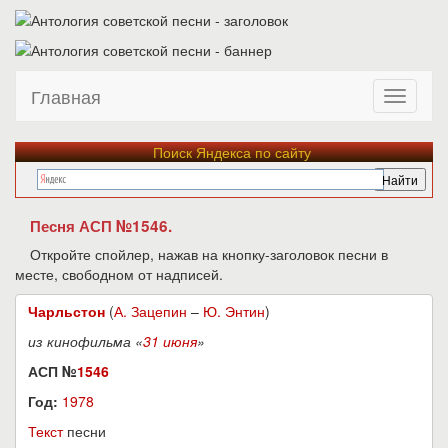
Главная
Поиск Яндекса по сайту
Песня АСП №1546.
Откройте спойлер, нажав на кнопку-заголовок песни в
месте, свободном от надписей.
Чарльстон
(
А. Зацепин
–
Ю. Энтин
)
из кинофильма «
31 июня
»
АСП №
1546
Год:
1978
Текст
песни