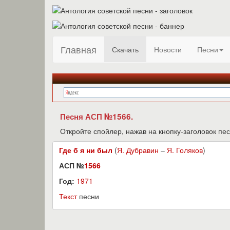
Главная
Скачать
Новости
Песни
Песня АСП №1566.
Откройте спойлер, нажав на кнопку-заголовок пес
Где б я ни был
(
Я. Дубравин
–
Я. Голяков
)
АСП №
1566
Год:
1971
Текст
песни