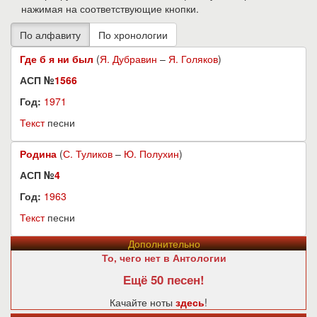
нажимая на соответствующие кнопки.
Где б я ни был
(
Я. Дубравин
–
Я. Голяков
)
АСП №
1566
Год:
1971
Текст
песни
Родина
(
С. Туликов
–
Ю. Полухин
)
АСП №
4
Год:
1963
Текст
песни
Дополнительно
То, чего нет в Антологии
Ещё 50 песен!
Качайте ноты
здесь
!