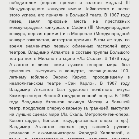
победителем (первая премия и золотая медаль) III
Международного конкурса имени Чайковского и после
этого успеха его приняли в Большой театр. В 1967 году
певец занял призовые места на престижных
международных конкурсах в Софии (III Международный
конкурс, первая премия) и в Монреале (Международный
конкурс вокалистов, четвертая премия). В том же году, во
время знаменитых первых обменных гастролей двух
театров, Владимир Атлантов в составе труппы Большого
театра пел в Милане на сцене «Ла Скала». В 1978 году
Атлантов в числе семи лучших теноров мира был
приглашен выступить в концерте, посвященном 100-
летнему юбилею Энрико Карузо, проходившему в
неаполитанском театре «Сан Карло». В 1987 году
Владимир Атлантов был удостоен почётного титула
Каммерзенгера Венской государственной оперы. В 1988
году Владимир Атлантов покинул Москву и Большой
театр, продолжив оперную карьеру за границей, выступая
на лучших сценах мира (Ла Скала, Метрополитен-опера,
Ковент-гарден, Венская государственная опера и др.).
Владимир Атлантов сделал ряд записей русских
романсов с аккомпаниатором Фаридой Халиловой, а
также в сопровождении секстета солистов оркестра