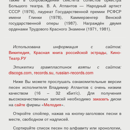
Большого театра. В. А. Атлантов — Народный артист
СССР (1976), лауреат Государственной премии РСФСР
имени Глинки (1978), Каммерзенгер Венской
государственной оперы (1987). Награждён двумя
орденами Трудового Красного Знамени (1971, 1981).
Использована информация с сайтов:
Википедия
,
Красная книга российской эстрады
,
Кино-
Театр.РУ
Этикетки грампластинок взяты с сайтов:
discogs.com
,
records.su
,
russian-records.com
Ниже Вы можете прослушать ознакомительные версии
песен исполнителя Владимир Атлантов с очень низким
качеством (16 – 32 кБит/с). Для получения
высококачественных записей необходимо
заказать
диски
на
сайте
фирмы «
Мелодия
».
Откройте спойлер, нажав на кнопку-заголовок песни в
месте, свободном от надписей.
Сортируйте список песен по алфавиту или хронологии,