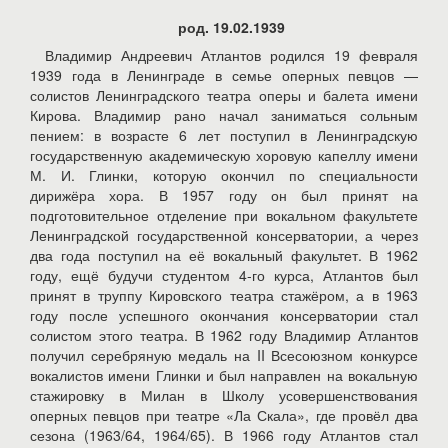
род. 19.02.1939
Владимир Андреевич Атлантов родился 19 февраля
1939 года в Ленинграде в семье оперных певцов —
солистов Ленинградского театра оперы и балета имени
Кирова. Владимир рано начал заниматься сольным
пением: в возрасте 6 лет поступил в Ленинградскую
государственную академическую хоровую капеллу имени
М. И. Глинки, которую окончил по специальности
дирижёра хора. В 1957 году он был принят на
подготовительное отделение при вокальном факультете
Ленинградской государственной консерватории, а через
два года поступил на её вокальный факультет. В 1962
году, ещё будучи студентом 4-го курса, Атлантов был
принят в труппу Кировского театра стажёром, а в 1963
году после успешного окончания консерватории стал
солистом этого театра. В 1962 году Владимир Атлантов
получил серебряную медаль на II Всесоюзном конкурсе
вокалистов имени Глинки и был направлен на вокальную
стажировку в Милан в Школу усовершенствования
оперных певцов при театре «Ла Скала», где провёл два
сезона (1963/64, 1964/65). В 1966 году Атлантов стал