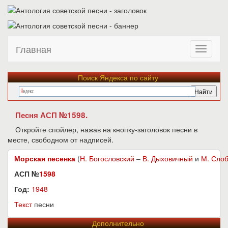
Главная
Поиск Яндекса по сайту
Песня АСП №1598.
Откройте спойлер, нажав на кнопку-заголовок песни в
месте, свободном от надписей.
Морская песенка
(
Н. Богословский
–
В. Дыховичный
и
М. Сло
АСП №
1598
Год:
1948
Текст
песни
Дополнительно