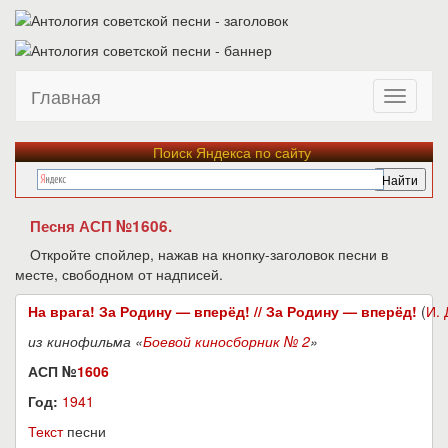
Главная
Поиск Яндекса по сайту
Песня АСП №1606.
Откройте спойлер, нажав на кнопку-заголовок песни в
месте, свободном от надписей.
На врага! За Родину — вперёд! // За Родину — вперёд!
(
И. 
из кинофильма «
Боевой киносборник № 2
»
АСП №
1606
Год:
1941
Текст
песни