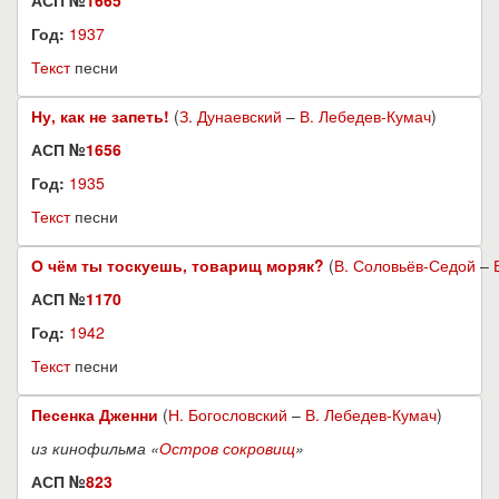
АСП №
1665
Год:
1937
Текст
песни
Ну, как не запеть!
(
З. Дунаевский
–
В. Лебедев-Кумач
)
АСП №
1656
Год:
1935
Текст
песни
О чём ты тоскуешь, товарищ моряк?
(
В. Соловьёв-Седой
–
АСП №
1170
Год:
1942
Текст
песни
Песенка Дженни
(
Н. Богословский
–
В. Лебедев-Кумач
)
из кинофильма «
Остров сокровищ
»
АСП №
823