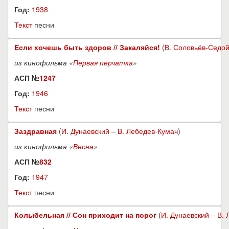
Год:
1938
Текст
песни
Если хочешь быть здоров // Закаляйся!
(
В. Соловьёв-Седо
из кинофильма «
Первая перчатка
»
АСП №
1247
Год:
1946
Текст
песни
Заздравная
(
И. Дунаевский
–
В. Лебедев-Кумач
)
из кинофильма «
Весна
»
АСП №
832
Год:
1947
Текст
песни
Колыбельная // Сон приходит на порог
(
И. Дунаевский
–
В. 