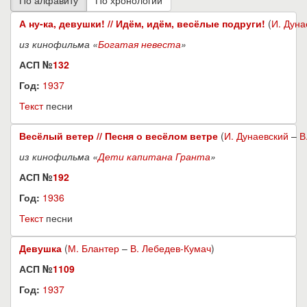
А ну-ка, девушки! // Идём, идём, весёлые подруги!
(
И. Дуна
из кинофильма «
Богатая невеста
»
АСП №
132
Год:
1937
Текст
песни
Весёлый ветер // Песня о весёлом ветре
(
И. Дунаевский
–
В
из кинофильма «
Дети капитана Гранта
»
АСП №
192
Год:
1936
Текст
песни
Девушка
(
М. Блантер
–
В. Лебедев-Кумач
)
АСП №
1109
Год:
1937