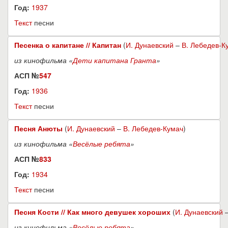
Год:
1937
Текст
песни
Песенка о капитане // Капитан
(
И. Дунаевский
–
В. Лебедев-К
из кинофильма «
Дети капитана Гранта
»
АСП №
547
Год:
1936
Текст
песни
Песня Анюты
(
И. Дунаевский
–
В. Лебедев-Кумач
)
из кинофильма «
Весёлые ребята
»
АСП №
833
Год:
1934
Текст
песни
Песня Кости // Как много девушек хороших
(
И. Дунаевский
из кинофильма «
Весёлые ребята
»