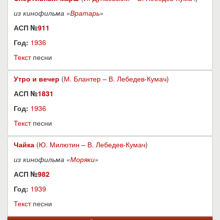
из кинофильма «
Вратарь
»
АСП №
911
Год:
1936
Текст
песни
Утро и вечер
(
М. Блантер
–
В. Лебедев-Кумач
)
АСП №
1831
Год:
1936
Текст
песни
Чайка
(
Ю. Милютин
–
В. Лебедев-Кумач
)
из кинофильма «
Моряки
»
АСП №
982
Год:
1939
Текст
песни