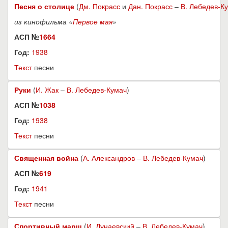
Песня о столице
(
Дм. Покрасс
и
Дан. Покрасс
–
В. Лебедев-К
из кинофильма «
Первое мая
»
АСП №
1664
Год:
1938
Текст
песни
Руки
(
И. Жак
–
В. Лебедев-Кумач
)
АСП №
1038
Год:
1938
Текст
песни
Священная война
(
А. Александров
–
В. Лебедев-Кумач
)
АСП №
619
Год:
1941
Текст
песни
Спортивный марш
(
И. Дунаевский
–
В. Лебедев-Кумач
)