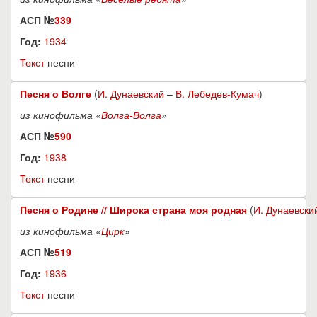
АСП №
339
Год:
1934
Текст
песни
Песня о Волге
(
И. Дунаевский
–
В. Лебедев-Кумач
)
из кинофильма «
Волга-Волга
»
АСП №
590
Год:
1938
Текст
песни
Песня о Родине // Широка страна моя родная
(
И. Дунаевски
из кинофильма «
Цирк
»
АСП №
519
Год:
1936
Текст
песни