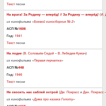
Текст
песни
На врага! За Родину — вперёд! // За Родину — вперёд!
(
И. 
из кинофильма «
Боевой киносборник № 2
»
АСП №
1606
Год:
1941
Текст
песни
На лодке
(
В. Соловьёв-Седой
–
В. Лебедев-Кумач
)
из кинофильма «
Первая перчатка
»
АСП №
448
Год:
1946
Текст
песни
Не скосить нас саблей острой
(
Дм. Покрасс
и
Дан. Покрасс
из кинофильма «
Дума про казака Голоту
»