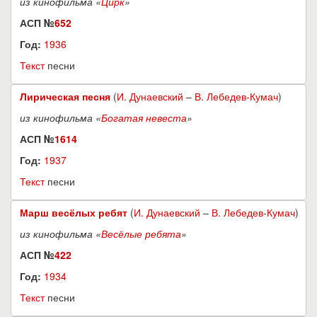
из кинофильма «
Цирк
»
АСП №
652
Год:
1936
Текст
песни
Лирическая песня
(
И. Дунаевский
–
В. Лебедев-Кумач
)
из кинофильма «
Богатая невеста
»
АСП №
1614
Год:
1937
Текст
песни
Марш весёлых ребят
(
И. Дунаевский
–
В. Лебедев-Кумач
)
из кинофильма «
Весёлые ребята
»
АСП №
422
Год:
1934
Текст
песни