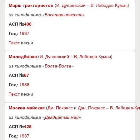
Марш трактористов
(
И. Дунаевский
–
В. Лебедев-Кумач
)
из кинофильма «
Богатая невеста
»
АСП №
406
Год:
1937
Текст
песни
Молодёжная
(
И. Дунаевский
–
В. Лебедев-Кумач
)
из кинофильма «
Волга-Волга
»
АСП №
67
Год:
1938
Текст
песни
Москва майская
(
Дм. Покрасс
и
Дан. Покрасс
–
В. Лебедев-Ку
из кинофильма «
Двадцатый май
»
АСП №
425
Год:
1937