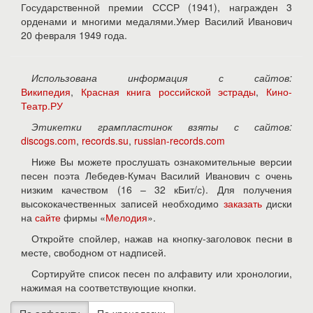
Государственной премии СССР (1941), награжден 3
орденами и многими медалями.Умер Василий Иванович
20 февраля 1949 года.
Использована информация с сайтов:
Википедия
,
Красная книга российской эстрады
,
Кино-
Театр.РУ
Этикетки грампластинок взяты с сайтов:
discogs.com
,
records.su
,
russian-records.com
Ниже Вы можете прослушать ознакомительные версии
песен поэта Лебедев-Кумач Василий Иванович с очень
низким качеством (16 – 32 кБит/с). Для получения
высококачественных записей необходимо
заказать
диски
на
сайте
фирмы «
Мелодия
».
Откройте спойлер, нажав на кнопку-заголовок песни в
месте, свободном от надписей.
Сортируйте список песен по алфавиту или хронологии,
нажимая на соответствующие кнопки.