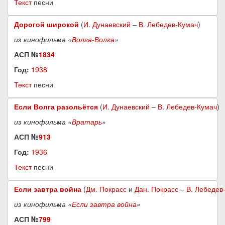
Текст
песни
Дорогой широкой
(
И. Дунаевский
–
В. Лебедев-Кумач
)
из кинофильма «
Волга-Волга
»
АСП №
1834
Год:
1938
Текст
песни
Если Волга разольётся
(
И. Дунаевский
–
В. Лебедев-Кумач
)
из кинофильма «
Вратарь
»
АСП №
913
Год:
1936
Текст
песни
Если завтра война
(
Дм. Покрасс
и
Дан. Покрасс
–
В. Лебедев
из кинофильма «
Если завтра война
»
АСП №
799