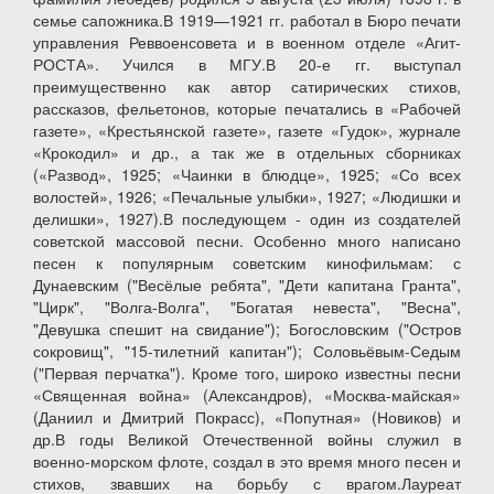
семье сапожника.В 1919—1921 гг. работал в Бюро печати
управления Реввоенсовета и в военном отделе «Агит-
РОСТА». Учился в МГУ.В 20-е гг. выступал
преимущественно как автор сатирических стихов,
рассказов, фельетонов, которые печатались в «Рабочей
газете», «Крестьянской газете», газете «Гудок», журнале
«Крокодил» и др., а так же в отдельных сборниках
(«Развод», 1925; «Чаинки в блюдце», 1925; «Со всех
волостей», 1926; «Печальные улыбки», 1927; «Людишки и
делишки», 1927).В последующем - один из создателей
советской массовой песни. Особенно много написано
песен к популярным советским кинофильмам: с
Дунаевским ("Весёлые ребята", "Дети капитана Гранта",
"Цирк", "Волга-Волга", "Богатая невеста", "Весна",
"Девушка спешит на свидание"); Богословским ("Остров
сокровищ", "15-тилетний капитан"); Соловьёвым-Седым
("Первая перчатка"). Кроме того, широко известны песни
«Священная война» (Александров), «Москва-майская»
(Даниил и Дмитрий Покрасс), «Попутная» (Новиков) и
др.В годы Великой Отечественной войны служил в
военно-морском флоте, создал в это время много песен и
стихов, звавших на борьбу с врагом.Лауреат