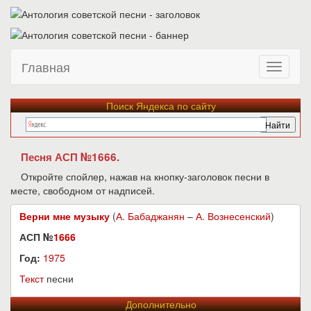
Главная
Поиск Яндекса по сайту
Песня АСП №1666.
Откройте спойлер, нажав на кнопку-заголовок песни в
месте, свободном от надписей.
Верни мне музыку
(
А. Бабаджанян
–
А. Вознесенский
)
АСП №
1666
Год:
1975
Текст
песни
Дополнительно