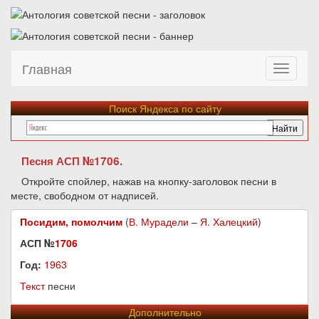
Главная
Поиск Яндекса по сайту
Песня АСП №1706.
Откройте спойлер, нажав на кнопку-заголовок песни в
месте, свободном от надписей.
Посидим, помолчим
(
В. Мурадели
–
Я. Халецкий
)
АСП №
1706
Год:
1963
Текст
песни
Дополнительно