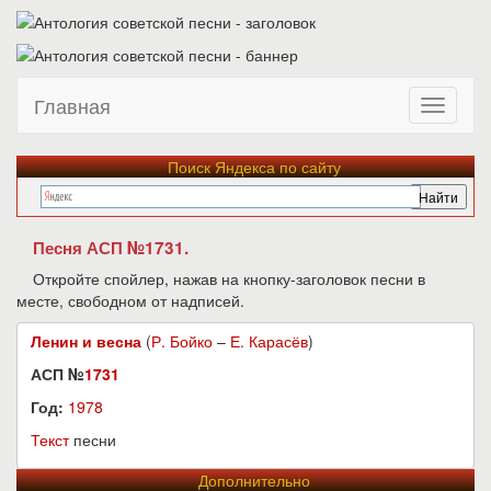
Главная
Поиск Яндекса по сайту
Песня АСП №1731.
Откройте спойлер, нажав на кнопку-заголовок песни в
месте, свободном от надписей.
Ленин и весна
(
Р. Бойко
–
Е. Карасёв
)
АСП №
1731
Год:
1978
Текст
песни
Дополнительно