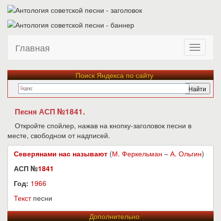
Главная
Поиск Яндекса по сайту
Песня АСП №1841.
Откройте спойлер, нажав на кнопку-заголовок песни в
месте, свободном от надписей.
Северянами нас называют
(
М. Феркельман
–
А. Ольгин
)
АСП №
1841
Год:
1966
Текст
песни
Дополнительно