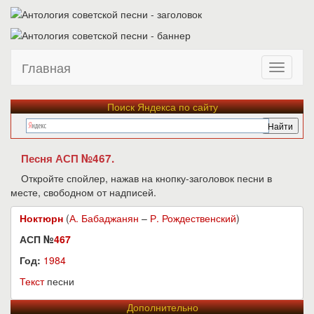
Главная
Поиск Яндекса по сайту
Песня АСП №467.
Откройте спойлер, нажав на кнопку-заголовок песни в
месте, свободном от надписей.
Ноктюрн
(
А. Бабаджанян
–
Р. Рождественский
)
АСП №
467
Год:
1984
Текст
песни
Дополнительно