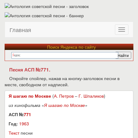
Главная
Поиск Яндекса по сайту
Песня АСП №771.
Откройте спойлер, нажав на кнопку-заголовок песни в
месте, свободном от надписей.
Я шагаю по Москве
(
А. Петров
–
Г. Шпаликов
)
из кинофильма «
Я шагаю по Москве
»
АСП №
771
Год:
1963
Текст
песни