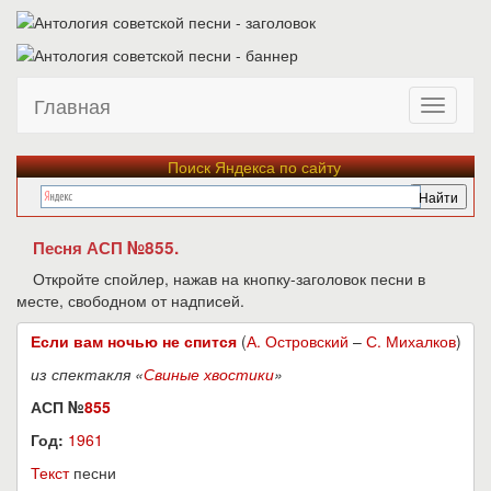
Главная
Поиск Яндекса по сайту
Песня АСП №855.
Откройте спойлер, нажав на кнопку-заголовок песни в
месте, свободном от надписей.
Если вам ночью не спится
(
А. Островский
–
С. Михалков
)
из спектакля «
Свиные хвостики
»
АСП №
855
Год:
1961
Текст
песни