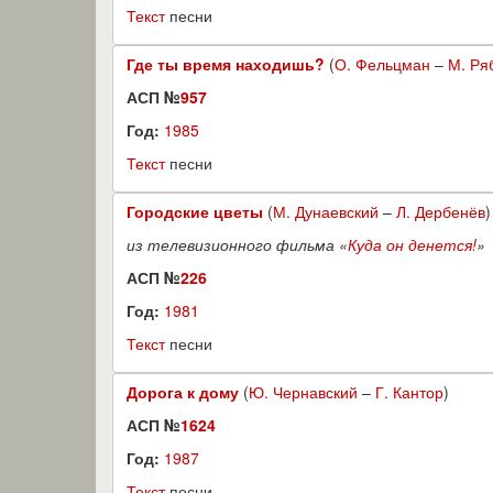
Текст
песни
Где ты время находишь?
(
О. Фельцман
–
М. Ря
АСП №
957
Год:
1985
Текст
песни
Городские цветы
(
М. Дунаевский
–
Л. Дербенёв
)
из телевизионного фильма «
Куда он денется!
»
АСП №
226
Год:
1981
Текст
песни
Дорога к дому
(
Ю. Чернавский
–
Г. Кантор
)
АСП №
1624
Год:
1987
Текст
песни