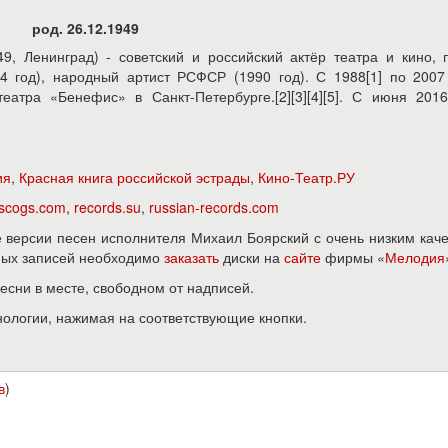
род. 26.12.1949
49, Ленинград) - советский и российский актёр театра и кино, 
 год), народный артист РСФСР (1990 год). С 1988[1] по 2007
еатра «Бенефис» в Санкт-Петербурге.[2][3][4][5]. С июня 201
ия
,
Красная книга российской эстрады
,
Кино-Театр.РУ
iscogs.com
,
records.su
,
russian-records.com
версии песен исполнителя Михаил Боярский с очень низким кач
нных записей необходимо
заказать
диски на
сайте
фирмы «
Мелодия
песни в месте, свободном от надписей.
нологии, нажимая на соответствующие кнопки.
в
)