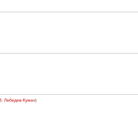
В. Лебедев-Кумач
)