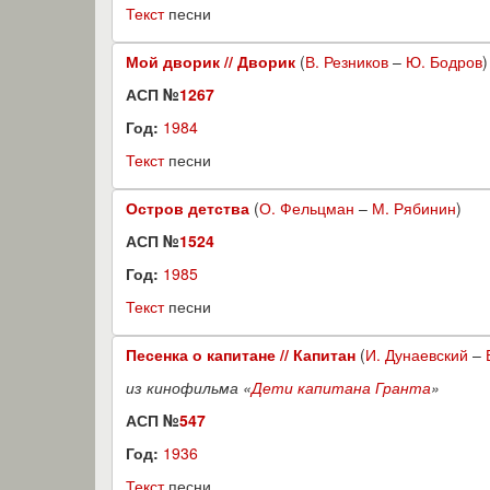
Текст
песни
Мой дворик // Дворик
(
В. Резников
–
Ю. Бодров
)
АСП №
1267
Год:
1984
Текст
песни
Остров детства
(
О. Фельцман
–
М. Рябинин
)
АСП №
1524
Год:
1985
Текст
песни
Песенка о капитане // Капитан
(
И. Дунаевский
–
из кинофильма «
Дети капитана Гранта
»
АСП №
547
Год:
1936
Текст
песни