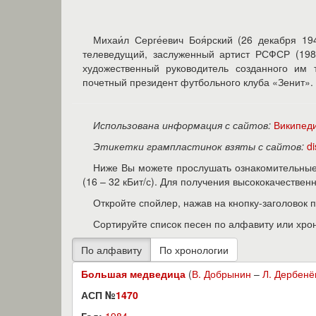
Михаи́л Серге́евич Боя́рский (26 декабря 19
телеведущий, заслуженный артист РСФСР (1984
художественный руководитель созданного им т
почетный президент футбольного клуба «Зенит».
Использована информация с сайтов:
Википед
Этикетки грампластинок взяты с сайтов:
d
Ниже Вы можете прослушать ознакомительные 
(16 – 32 кБит/с). Для получения высококачестве
Откройте спойлер, нажав на кнопку-заголовок 
Сортируйте список песен по алфавиту или хро
Большая медведица
(
В. Добрынин
–
Л. Дербенё
АСП №
1470