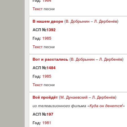
Год:
1984
Текст
песни
В нашем дворе
(
В. Добрынин
–
Л. Дербенёв
)
АСП №
1392
Год:
1985
Текст
песни
Вот и расстались
(
В. Добрынин
–
Л. Дербенёв
)
АСП №
1484
Год:
1985
Текст
песни
Всё пройдёт
(
М. Дунаевский
–
Л. Дербенёв
)
из телевизионного фильма «
Куда он денется!
»
АСП №
197
Год:
1981