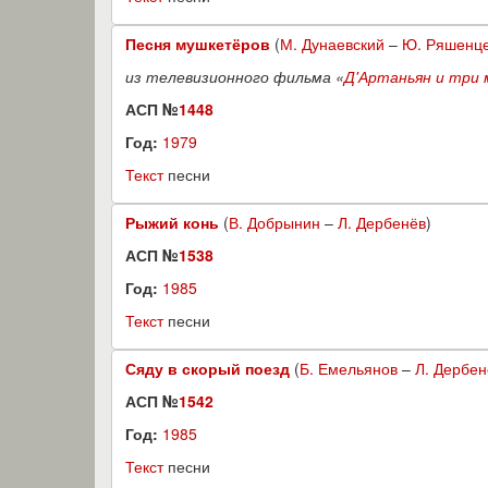
Песня мушкетёров
(
М. Дунаевский
–
Ю. Ряшенц
из телевизионного фильма «
Д'Артаньян и три
АСП №
1448
Год:
1979
Текст
песни
Рыжий конь
(
В. Добрынин
–
Л. Дербенёв
)
АСП №
1538
Год:
1985
Текст
песни
Сяду в скорый поезд
(
Б. Емельянов
–
Л. Дербен
АСП №
1542
Год:
1985
Текст
песни