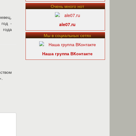
Очень много нот
певец,
 год -
ale07.ru
6 года
Мы в социальных сетях
Наша группа ВКонтакте
еством
».