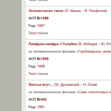
Зеленоглазое такси
(
О. Кваша
–
В. Панфилов
)
АСП №
1488
Год:
1987
Текст
песни
Ланфрен-ланфра // Голубка
(
В. Лебедев
–
Ю. Р
из телевизионного фильма «
Гардемарины, впер
АСП №
1505
Год:
1988
Текст
песни
Листья жгут…
(
М. Дунаевский
–
Н. Олев
)
из телевизионного фильма «
Семь счастливых 
АСП №
402
Год:
1981