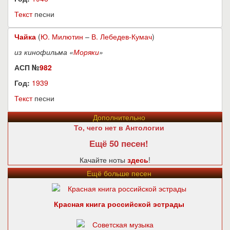
Текст
песни
Чайка
(
Ю. Милютин
–
В. Лебедев-Кумач
)
из кинофильма «
Моряки
»
АСП №
982
Год:
1939
Текст
песни
Дополнительно
То, чего нет в Антологии
Ещё 50 песен!
Качайте ноты
здесь
!
Ещё больше песен
Красная книга российской эстрады