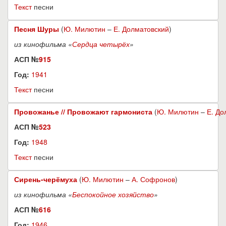
Текст
песни
Песня Шуры
(
Ю. Милютин
–
Е. Долматовский
)
из кинофильма «
Сердца четырёх
»
АСП №
915
Год:
1941
Текст
песни
Провожанье // Провожают гармониста
(
Ю. Милютин
–
Е. До
АСП №
523
Год:
1948
Текст
песни
Сирень-черёмуха
(
Ю. Милютин
–
А. Софронов
)
из кинофильма «
Беспокойное хозяйство
»
АСП №
616
Год:
1946