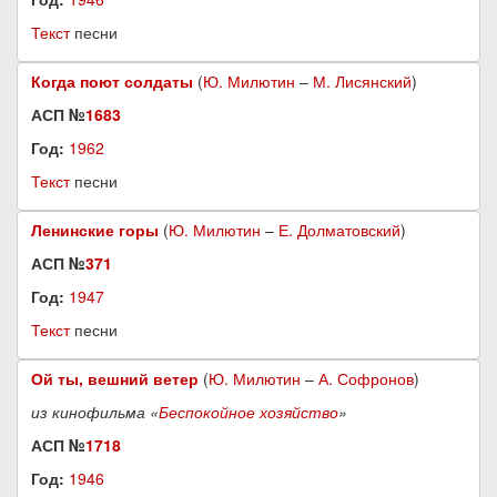
Текст
песни
Когда поют солдаты
(
Ю. Милютин
–
М. Лисянский
)
АСП №
1683
Год:
1962
Текст
песни
Ленинские горы
(
Ю. Милютин
–
Е. Долматовский
)
АСП №
371
Год:
1947
Текст
песни
Ой ты, вешний ветер
(
Ю. Милютин
–
А. Софронов
)
из кинофильма «
Беспокойное хозяйство
»
АСП №
1718
Год:
1946