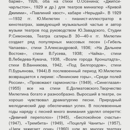
барже», 1926, оба на стихи О.Осенина; «Джипси-
чарльстон», 1929 и др.) для театров миниатюр «Кривой
Джимми», «Павлиний хвост», кабаре «Нерыдай». В 1929
—1932 гг. Ю.Милютин - пианист-иллюстратор в
кинотеатрах, заведующий музыкальной частью и автор
музыки театров под руководством Ю.Завадского, Студии
Р.Симонова, Театра сатиры.В 30—40-х гг. Милютин
создает ряд популярных массовых песен («Гибель
Чапаева», стихи З.Александровой, 1936; «На Дальнем
Востоке», стихи В.Гусева, 1938; «Чайка», стихи
В.Лебедева-Кумача, 1938, «Возле города Кронштадта»,
стихи В.Ванникова, 1942, «Под Белгородом», стихи
П.Бурьянова, 1944).В послевоенный период Ю.Милютин
возвращается к лирике: «Ленинские горы», «Среди полей
России», «Провожают гармониста» (1949), «Синеглазая»
(1955) все на стихи Е.Долматовского.Творчество
Милютина богато и разнообразно. Выросший в театре, он
хорошо чувствовал драматургию песни. Природный
мелодический дар обеспечивал успех. В послевоенные
годы наряду с песней много внимания уделял оперетте:
«Девичий переполох» (1945), «Беспокойное счастье»
(1947), «Трембита» (1949), «Поцелуй Чаниты» (1957),
«Цирк зажигает огни» (1960) шли во многих театрах