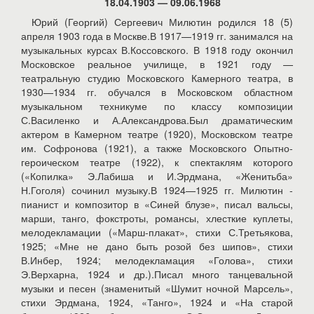
18.04.1903 — 09.06.1968
Юрий (Георгий) Сергеевич Милютин родился 18 (5)
апреля 1903 года в Москве.В 1917—1919 гг. занимался на
музыкальных курсах В.Коссовского. В 1918 году окончил
Московское реальное училище, в 1921 году —
театральную студию Московского Камерного театра, в
1930—1934 гг. обучался в Московском областном
музыкальном техникуме по классу композиции
С.Василенко и А.Александрова.Был драматическим
актером в Камерном театре (1920), Московском театре
им. Софронова (1921), а также Московского Опытно-
героическом театре (1922), к спектаклям которого
(«Копилка» Э.Лабиша и И.Эрдмана, «Женитьба»
Н.Гоголя) сочинил музыку.В 1924—1925 гг. Милютин -
пианист и композитор в «Синей блузе», писал вальсы,
марши, танго, фокстроты, романсы, хлесткие куплеты,
мелодекламации («Марш-плакат», стихи С.Третьякова,
1925; «Мне не дано быть розой без шипов», стихи
В.Инбер, 1924; мелодекламация «Голова», стихи
Э.Верхарна, 1924 и др.).Писал много танцевальной
музыки и песен (знаменитый «Шумит ночной Марсель»,
стихи Эрдмана, 1924, «Танго», 1924 и «На старой