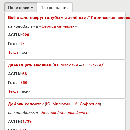
Всё стало вокруг голубым и зелёным // Лирическая песен
из кинофильма «
Сердца четырёх
»
АСП №
220
Год:
1941
Текст
песни
Двенадцать месяцев
(
Ю. Милютин
–
Я. Зискинд
)
АСП №
68
Год:
1966
Текст
песни
Добряк-холостяк
(
Ю. Милютин
–
А. Софронов
)
из кинофильма «
Беспокойное хозяйство
»
АСП №
1739
Год:
1946