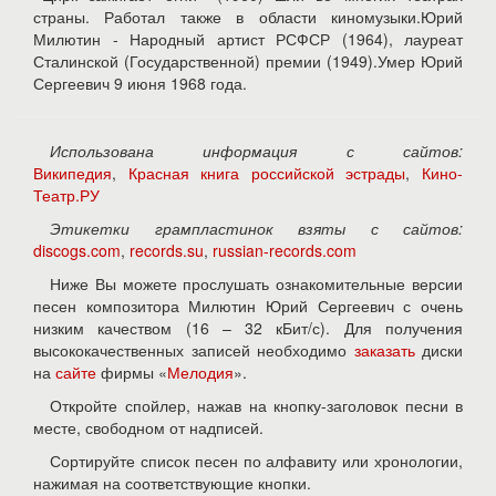
страны. Работал также в области киномузыки.Юрий
Милютин - Народный артист РСФСР (1964), лауреат
Сталинской (Государственной) премии (1949).Умер Юрий
Сергеевич 9 июня 1968 года.
Использована информация с сайтов:
Википедия
,
Красная книга российской эстрады
,
Кино-
Театр.РУ
Этикетки грампластинок взяты с сайтов:
discogs.com
,
records.su
,
russian-records.com
Ниже Вы можете прослушать ознакомительные версии
песен композитора Милютин Юрий Сергеевич с очень
низким качеством (16 – 32 кБит/с). Для получения
высококачественных записей необходимо
заказать
диски
на
сайте
фирмы «
Мелодия
».
Откройте спойлер, нажав на кнопку-заголовок песни в
месте, свободном от надписей.
Сортируйте список песен по алфавиту или хронологии,
нажимая на соответствующие кнопки.