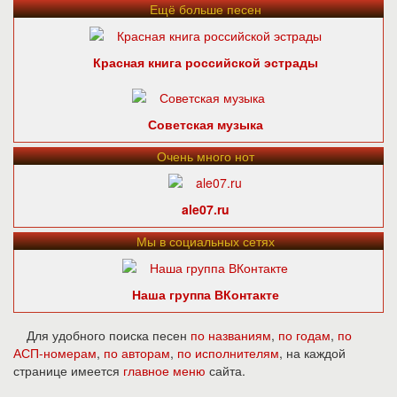
Ещё больше песен
Красная книга российской эстрады
Советская музыка
Очень много нот
ale07.ru
Мы в социальных сетях
Наша группа ВКонтакте
Для удобного поиска песен
по названиям
,
по годам
,
по
АСП-номерам
,
по авторам
,
по исполнителям
, на каждой
странице имеется
главное меню
сайта.