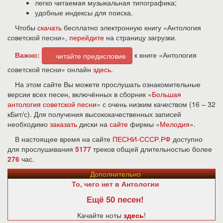
легко читаемая музыкальная типографика;
удобные индексы для поиска.
Чтобы
скачать
бесплатно электронную книгу «Антология
советской песни»,
перейдите
на страницу загрузки.
Важно:
к книге «Антология
читайте предисловие
советской песни» онлайн
здесь
.
На этом сайте Вы можете прослушать ознакомительные
версии всех песен, включённых в сборник «
Большая
антология советской песни
» с очень низким качеством (16 – 32
кБит/с). Для получения высококачественных записей
необходимо
заказать
диски на
сайте
фирмы «
Мелодия
».
В настоящее время на сайте
ПЕСНИ-СССР.РФ
доступно
для прослушивания
5177
треков общей длительностью более
276
час.
Дополнительно
То, чего нет в Антологии
Ещё 50 песен!
Качайте ноты
здесь
!