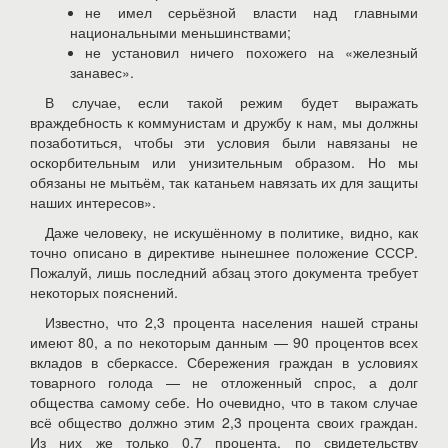
не имел серьёзной власти над главными
национальными меньшинствами;
не установил ничего похожего на «железный
занавес».
В случае, если такой режим будет выражать
враждебность к коммунистам и дружбу к нам, мы должны
позаботиться, чтобы эти условия были навязаны не
оскорбительным или унизительным образом. Но мы
обязаны не мытьём, так катаньем навязать их для защиты
наших интересов».
Даже человеку, не искушённому в политике, видно, как
точно описано в директиве нынешнее положение СССР.
Пожалуй, лишь последний абзац этого документа требует
некоторых пояснений.
Известно, что 2,3 процента населения нашей страны
имеют 80, а по некоторым данным — 90 процентов всех
вкладов в сберкассе. Сбережения граждан в условиях
товарного голода — не отложенный спрос, а долг
общества самому себе. Но очевидно, что в таком случае
всё общество должно этим 2,3 процента своих граждан.
Из них же только 0,7 процента, по свидетельству