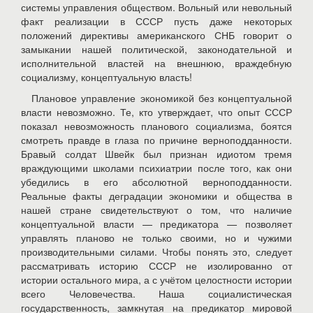
системы управления обществом. Вольный или невольный
факт реализации в СССР пусть даже некоторых
положений директивы американского СНБ говорит о
замыкании нашей политической, законодательной и
исполнительной властей на внешнюю, враждебную
социализму, концептуальную власть!
Плановое управление экономикой без концептуальной
власти невозможно. Те, кто утверждает, что опыт СССР
показал невозможность планового социализма, боятся
смотреть правде в глаза по причине верноподданности.
Бравый солдат Швейк был признан идиотом тремя
враждующими школами психиатрии после того, как они
убедились в его абсолютной верноподданности.
Реальные факты деградации экономики и общества в
нашей стране свидетельствуют о том, что наличие
концептуальной власти — предикатора — позволяет
управлять планово не только своими, но и чужими
производительными силами. Чтобы понять это, следует
рассматривать историю СССР не изолированно от
истории остального мира, а с учётом целостности истории
всего Человечества. Наша социалистическая
государственность, замкнутая на предикатор мировой