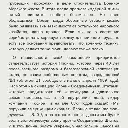
грубейших «проколах» в деле строительства Военно-
Морского Флота. В итоге после прогноза «ядерной зимы»
пятый приоритет вообще бессмыслен. Не надо
обольщаться. Время, когда оборонные отрасли можно
было развивать вне зависимости от остального народного
хозяйства, давно прошло. Если мы не в состоянии
серийно делать хорошую технику для мирного труда, то
есть все основания предполагать, что военную технику,
которую делают те же люди, делают так же плохо.
О правильности такой расстановки приоритетов
свидетельствует история Японии, которая через 40 лет
после военного разгрома и безоговорочной капитуляции
стала, по своим собственным оценкам, сверхдержавой
№1 (об этом ЦТ сообщило в начале апреля 1989 года).
Несмотря на оккупацию Японии Соединёнными Штатами,
которые продиктовали ей конституцию и длительное
время вмешивались в её внутренние дела, лидер
компании «Тосиба» в начале 60-х годов сказал: «Мы
поручили американцам охранять Японию от вас
(то есть
русских. — В. З.)
, а на сэкономленные деньги мы будем
вести экономическую войну против Соединённых Штатов.
И в этой войне, будьте уверены, у нас больше шансов на