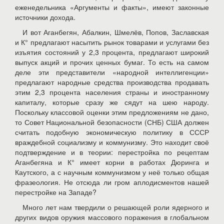
еженедельника «Аргументы и факты», имеют законные
источники дохода.
И вот Аганбегян, Абалкин, Шмелёв, Попов, Заславская
и К° предлагают насытить рынок товарами и услугами без
изъятия состояний у 2,3 процента, предлагают широкий
выпуск акций и прочих ценных бумаг. То есть на самом
деле эти представители «народной интеллигенции»
предлагают народные средства производства продавать
этим 2,3 процента населения страны и иностранному
капиталу, которые сразу же сядут на шею народу.
Поскольку классовой оценки этим предложениям не дано,
то Совет Национальной безопасности (СНБ) США должен
считать подобную экономическую политику в СССР
враждебной социализму и коммунизму. Это находит своё
подтверждение и в теории: перестройка по рецептам
Аганбегяна и К° имеет корни в работах Дюринга и
Каутского, а с научным коммунизмом у неё только общая
фразеология. Не отсюда ли гром аплодисментов нашей
перестройке на Западе?
Много лет нам твердили о решающей роли ядерного и
других видов оружия массового поражения в глобальном