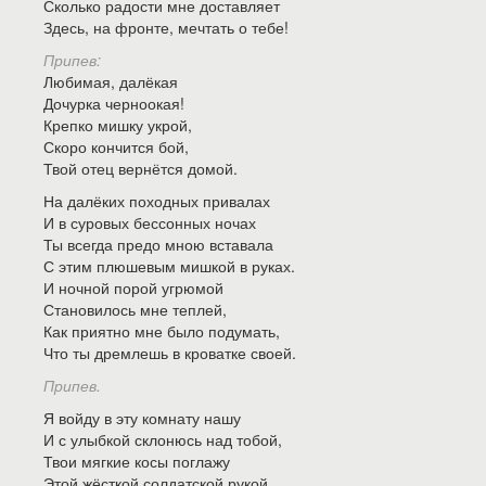
Сколько радости мне доставляет
Здесь, на фронте, мечтать о тебе!
Припев:
Любимая, далёкая
Дочурка черноокая!
Крепко мишку укрой,
Скоро кончится бой,
Твой отец вернётся домой.
На далёких походных привалах
И в суровых бессонных ночах
Ты всегда предо мною вставала
С этим плюшевым мишкой в руках.
И ночной порой угрюмой
Становилось мне теплей,
Как приятно мне было подумать,
Что ты дремлешь в кроватке своей.
Припев.
Я войду в эту комнату нашу
И с улыбкой склонюсь над тобой,
Твои мягкие косы поглажу
Этой жёсткой солдатской рукой.