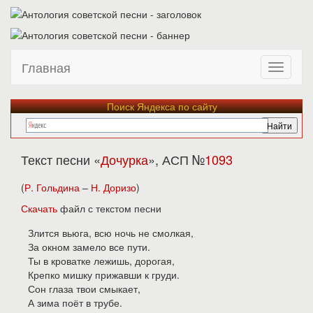
Главная
Поиск Яндекса по сайту
Текст песни «
Дочурка
», АСП №
1093
(
Р. Гольдина
–
Н. Доризо
)
Скачать
файл с текстом песни
Злится вьюга, всю ночь не смолкая,
За окном замело все пути.
Ты в кроватке лежишь, дорогая,
Крепко мишку прижавши к груди.
Сон глаза твои смыкает,
А зима поёт в трубе.