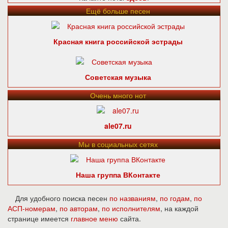
Ещё больше песен
Красная книга российской эстрады
Советская музыка
Очень много нот
ale07.ru
Мы в социальных сетях
Наша группа ВКонтакте
Для удобного поиска песен
по названиям
,
по годам
,
по
АСП-номерам
,
по авторам
,
по исполнителям
, на каждой
странице имеется
главное меню
сайта.