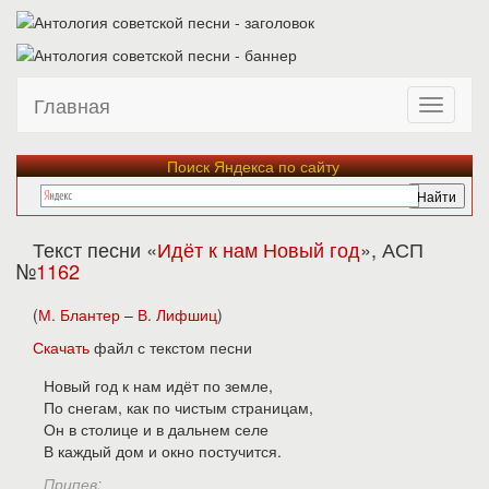
Главная
Поиск Яндекса по сайту
Текст песни «
Идёт к нам Новый год
», АСП
№
1162
(
М. Блантер
–
В. Лифшиц
)
Скачать
файл с текстом песни
Новый год к нам идёт по земле,
По снегам, как по чистым страницам,
Он в столице и в дальнем селе
В каждый дом и окно постучится.
Припев: