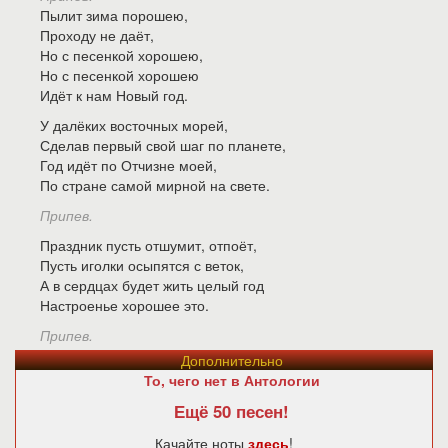
Пылит зима порошею,
Проходу не даёт,
Но с песенкой хорошею,
Но с песенкой хорошею
Идёт к нам Новый год.
У далёких восточных морей,
Сделав первый свой шаг по планете,
Год идёт по Отчизне моей,
По стране самой мирной на свете.
Припев.
Праздник пусть отшумит, отпоёт,
Пусть иголки осыпятся с веток,
А в сердцах будет жить целый год
Настроенье хорошее это.
Припев.
Дополнительно
То, чего нет в Антологии
Ещё 50 песен!
Качайте ноты
здесь
!