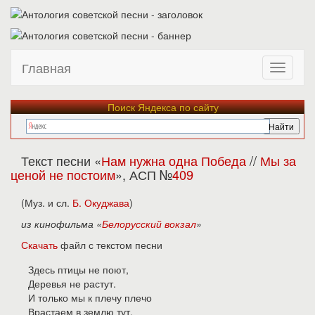
Главная
Поиск Яндекса по сайту
Текст песни «
Нам нужна одна Победа
//
Мы за
ценой не постоим
», АСП №
409
(Муз. и сл.
Б. Окуджава
)
из кинофильма «
Белорусский вокзал
»
Скачать
файл с текстом песни
Здесь птицы не поют,
Деревья не растут.
И только мы к плечу плечо
Врастаем в землю тут.