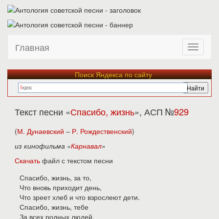
Главная
Поиск Яндекса по сайту
Текст песни «
Спасибо, жизнь
», АСП №
929
(
М. Дунаевский
–
Р. Рождественский
)
из кинофильма «
Карнавал
»
Скачать
файл с текстом песни
Спасибо, жизнь, за то,
Что вновь приходит день,
Что зреет хлеб и что взрослеют дети.
Спасибо, жизнь, тебе
За всех родных людей,