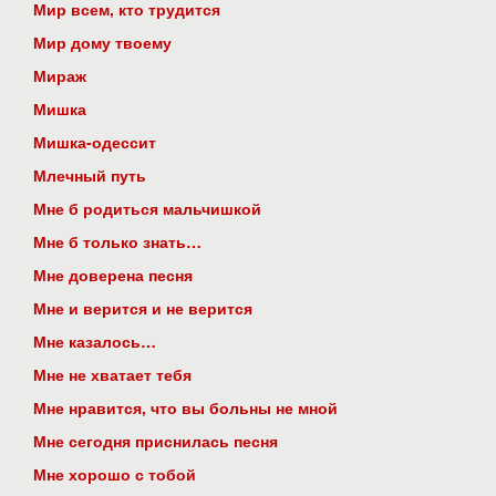
Мир всем, кто трудится
Мир дому твоему
Мираж
Мишка
Мишка-одессит
Млечный путь
Мне б родиться мальчишкой
Мне б только знать…
Мне доверена песня
Мне и верится и не верится
Мне казалось…
Мне не хватает тебя
Мне нравится, что вы больны не мной
Мне сегодня приснилась песня
Мне хорошо с тобой