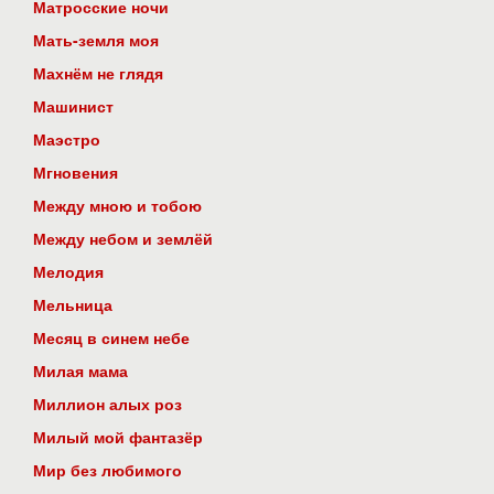
Матросские ночи
Мать-земля моя
Махнём не глядя
Машинист
Маэстро
Мгновения
Между мною и тобою
Между небом и землёй
Мелодия
Мельница
Месяц в синем небе
Милая мама
Миллион алых роз
Милый мой фантазёр
Мир без любимого