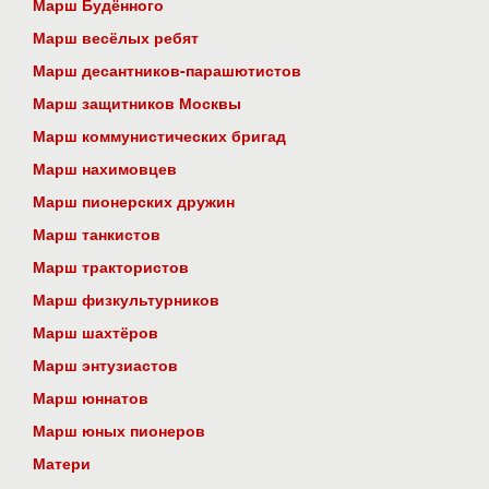
Марш Будённого
Марш весёлых ребят
Марш десантников-парашютистов
Марш защитников Москвы
Марш коммунистических бригад
Марш нахимовцев
Марш пионерских дружин
Марш танкистов
Марш трактористов
Марш физкультурников
Марш шахтёров
Марш энтузиастов
Марш юннатов
Марш юных пионеров
Матери