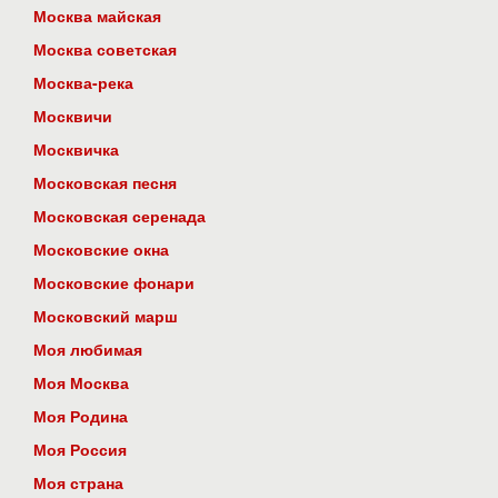
Москва майская
Москва советская
Москва-река
Москвичи
Москвичка
Московская песня
Московская серенада
Московские окна
Московские фонари
Московский марш
Моя любимая
Моя Москва
Моя Родина
Моя Россия
Моя страна