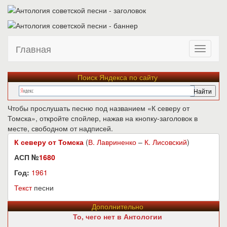
Главная
Поиск Яндекса по сайту
Чтобы прослушать песню под названием «К северу от
Томска», откройте спойлер, нажав на кнопку-заголовок в
месте, свободном от надписей.
К северу от Томска
(
В. Лавриненко
–
К. Лисовский
)
АСП №
1680
Год:
1961
Текст
песни
Дополнительно
То, чего нет в Антологии