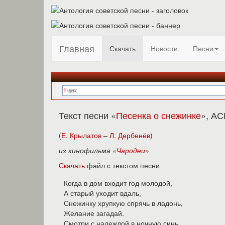
Главная
Скачать
Новости
Песни
Текст песни «
Песенка о снежинке
», А
(
Е. Крылатов
–
Л. Дербенёв
)
из кинофильма «
Чародеи
»
Скачать
файл с текстом песни
Когда в дом входит год молодой,
А старый уходит вдаль,
Снежинку хрупкую спрячь в ладонь,
Желание загадай.
Смотри с надеждой в ночную синь,