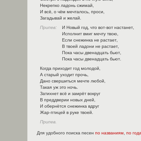
Некрепко ладонь сжимай,
И всё, о чём мечталось, проси,
Загадывай и желай.
Припев:
И Новый год, что вот-вот настанет,
Исполнит вмиг мечту твою,
Если снежинка не растает,
В твоей ладони не растает,
Пока часы двенадцать бьют,
Пока часы двенадцать бьют.
Когда приходит год молодой,
А старый уходит прочь,
Дано свершиться мечте любой,
Такая уж это ночь.
Затихнет всё и замрёт вокруг
В преддверии новых дней,
И обернётся снежинка вдруг
Жар-птицей в руке твоей.
Припев.
Для удобного поиска песен
по названиям
,
по год