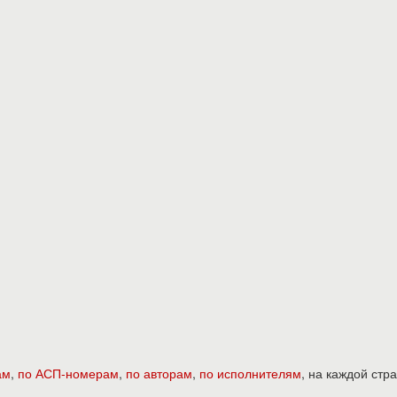
ам
,
по АСП-номерам
,
по авторам
,
по исполнителям
, на каждой ст