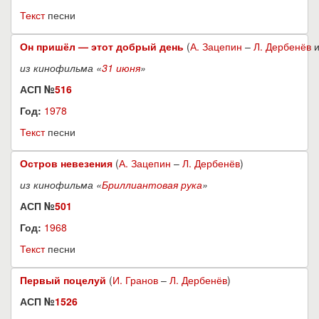
Текст
песни
Он пришёл — этот добрый день
(
А. Зацепин
–
Л. Дербенёв
из кинофильма «
31 июня
»
АСП №
516
Год:
1978
Текст
песни
Остров невезения
(
А. Зацепин
–
Л. Дербенёв
)
из кинофильма «
Бриллиантовая рука
»
АСП №
501
Год:
1968
Текст
песни
Первый поцелуй
(
И. Гранов
–
Л. Дербенёв
)
АСП №
1526