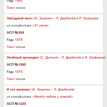
Год:
1982
Текст
песни
Звёздный мост
(
А. Зацепин
–
Л. Дербенёв
и
Р. Казакова
)
из кинофильма «
31 июня
»
АСП №
309
Год:
1978
Текст
песни
Зелёный крокодил
(
С. Дьячков
–
Л. Дербенёв
и
И. Шаферан
)
АСП №
1585
Год:
1975
Текст
песни
И кто виноват
(
А. Зацепин
–
Л. Дербенёв
)
из кинофильма «
Между небом и землёй
»
АСП №
1235