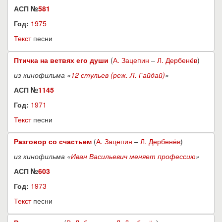
АСП №
581
Год:
1975
Текст
песни
Птичка на ветвях его души
(
А. Зацепин
–
Л. Дербенёв
)
из кинофильма «
12 стульев (реж. Л. Гайдай)
»
АСП №
1145
Год:
1971
Текст
песни
Разговор со счастьем
(
А. Зацепин
–
Л. Дербенёв
)
из кинофильма «
Иван Васильевич меняет профессию
»
АСП №
603
Год:
1973
Текст
песни