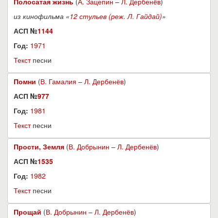
Полосатая жизнь
(
А. Зацепин
–
Л. Дербенёв
)
из кинофильма «
12 стульев (реж. Л. Гайдай)
»
АСП №
1144
Год:
1971
Текст
песни
Помни
(
В. Гамалия
–
Л. Дербенёв
)
АСП №
977
Год:
1981
Текст
песни
Прости, Земля
(
В. Добрынин
–
Л. Дербенёв
)
АСП №
1535
Год:
1982
Текст
песни
Прощай
(
В. Добрынин
–
Л. Дербенёв
)