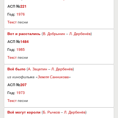
АСП №
221
Год:
1976
Текст
песни
Вот и расстались
(
В. Добрынин
–
Л. Дербенёв
)
АСП №
1484
Год:
1985
Текст
песни
Всё было
(
А. Зацепин
–
Л. Дербенёв
)
из кинофильма «
Земля Санникова
»
АСП №
207
Год:
1973
Текст
песни
Всё могут короли
(
Б. Рычков
–
Л. Дербенёв
)