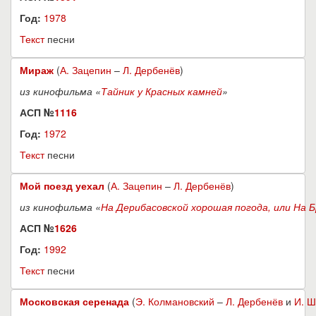
Год:
1978
Текст
песни
Мираж
(
А. Зацепин
–
Л. Дербенёв
)
из кинофильма «
Тайник у Красных камней
»
АСП №
1116
Год:
1972
Текст
песни
Мой поезд уехал
(
А. Зацепин
–
Л. Дербенёв
)
из кинофильма «
На Дерибасовской хорошая погода, или На 
АСП №
1626
Год:
1992
Текст
песни
Московская серенада
(
Э. Колмановский
–
Л. Дербенёв
и
И. 