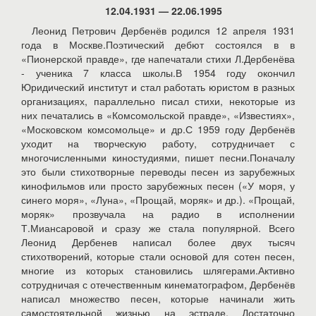
12.04.1931 — 22.06.1995
Леонид Петрович Дербенёв родился 12 апреля 1931
года в Москве.Поэтический дебют состоялся в в
«Пионерской правде», где напечатали стихи Л.Дербенёва
- ученика 7 класса школы.В 1954 году окончил
Юридический институт и стал работать юристом в разных
организациях, параллельно писал стихи, некоторые из
них печатались в «Комсомольской правде», «Известиях»,
«Московском комсомольце» и др.С 1959 году Дербенёв
уходит на творческую работу, сотрудничает с
многочисленными киностудиями, пишет песни.Поначалу
это были стихотворные переводы песен из зарубежных
кинофильмов или просто зарубежных песен («У моря, у
синего моря», «Луна», «Прощай, моряк» и др.). «Прощай,
моряк» прозвучала на радио в исполнении
Т.Миансаровой и сразу же стала популярной. Всего
Леонид Дербенев написал более двух тысяч
стихотворений, которые стали основой для сотен песен,
многие из которых становились шлягерами.Активно
сотрудничая с отечественным кинематографом, Дербенёв
написал множество песен, которые начинали жить
самостоятельной жизнью на эстраде. Достаточно