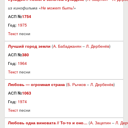
из кинофильма «
Не может быть!
»
АСП №
1754
Год:
1975
Текст
песни
Лучший город земли
(
А. Бабаджанян
–
Л. Дербенёв
)
АСП №
380
Год:
1964
Текст
песни
Любовь — огромная страна
(
Б. Рычков
–
Л. Дербенёв
)
АСП №
1063
Год:
1974
Текст
песни
Любовь одна виновата // То-то и оно…
(
А. Зацепин
–
Л. Де