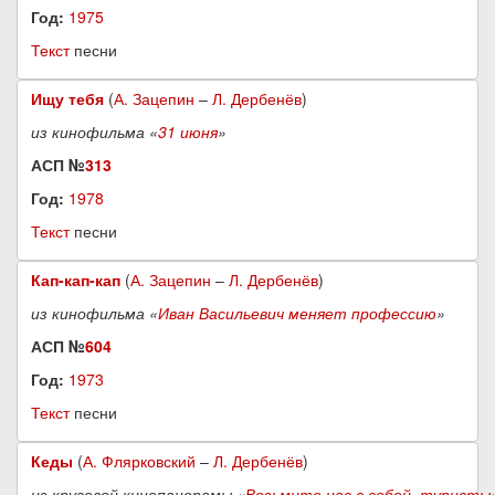
Год:
1975
Текст
песни
Ищу тебя
(
А. Зацепин
–
Л. Дербенёв
)
из кинофильма «
31 июня
»
АСП №
313
Год:
1978
Текст
песни
Кап-кап-кап
(
А. Зацепин
–
Л. Дербенёв
)
из кинофильма «
Иван Васильевич меняет профессию
»
АСП №
604
Год:
1973
Текст
песни
Кеды
(
А. Флярковский
–
Л. Дербенёв
)
из круговой кинопанорамы «
Возьмите нас с собой, туристы