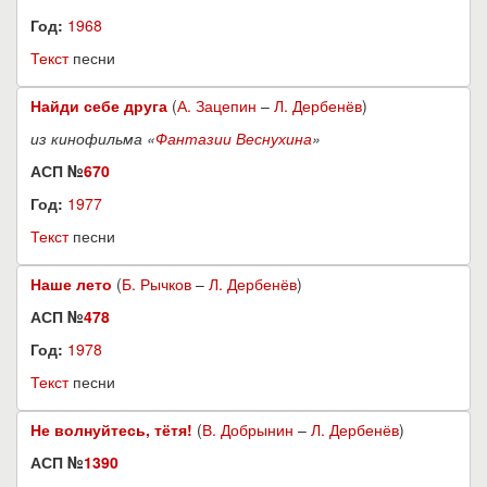
Год:
1968
Текст
песни
Найди себе друга
(
А. Зацепин
–
Л. Дербенёв
)
из кинофильма «
Фантазии Веснухина
»
АСП №
670
Год:
1977
Текст
песни
Наше лето
(
Б. Рычков
–
Л. Дербенёв
)
АСП №
478
Год:
1978
Текст
песни
Не волнуйтесь, тётя!
(
В. Добрынин
–
Л. Дербенёв
)
АСП №
1390