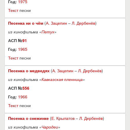
Год:
1975
Текст
песни
Песенка ни о чём
(
А. Зацепин
–
Л. Дербенёв
)
из кинофильма «
Петух
»
АСП №
91
Год:
1965
Текст
песни
Песенка о медведях
(
А. Зацепин
–
Л. Дербенёв
)
из кинофильма «
Кавказская пленница
»
АСП №
556
Год:
1966
Текст
песни
Песенка о снежинке
(
Е. Крылатов
–
Л. Дербенёв
)
из кинофильма «
Чародеи
»