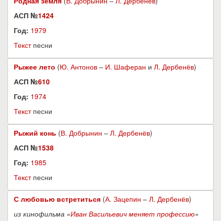
Родная земля
(
В. Добрынин
–
Л. Дербенёв
)
АСП №
1424
Год:
1979
Текст
песни
Рыжее лето
(
Ю. Антонов
–
И. Шаферан
и
Л. Дербенёв
)
АСП №
610
Год:
1974
Текст
песни
Рыжий конь
(
В. Добрынин
–
Л. Дербенёв
)
АСП №
1538
Год:
1985
Текст
песни
С любовью встретиться
(
А. Зацепин
–
Л. Дербенёв
)
из кинофильма «
Иван Васильевич меняет профессию
»