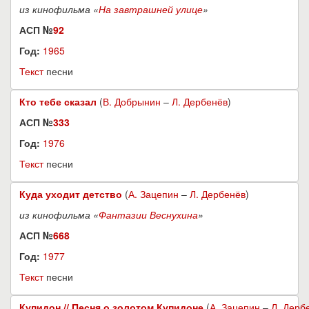
из кинофильма «
На завтрашней улице
»
АСП №
92
Год:
1965
Текст
песни
Кто тебе сказал
(
В. Добрынин
–
Л. Дербенёв
)
АСП №
333
Год:
1976
Текст
песни
Куда уходит детство
(
А. Зацепин
–
Л. Дербенёв
)
из кинофильма «
Фантазии Веснухина
»
АСП №
668
Год:
1977
Текст
песни
Купидон // Песня о золотом Купидоне
(
А. Зацепин
–
Л. Дерб