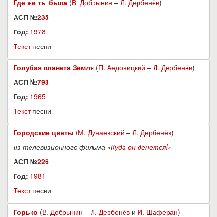
Где же ты была
(
В. Добрынин
–
Л. Дербенёв
)
АСП №
235
Год:
1978
Текст
песни
Голубая планета Земля
(
П. Аедоницкий
–
Л. Дербенёв
)
АСП №
793
Год:
1965
Текст
песни
Городские цветы
(
М. Дунаевский
–
Л. Дербенёв
)
из телевизионного фильма «
Куда он денется!
»
АСП №
226
Год:
1981
Текст
песни
Горько
(
В. Добрынин
–
Л. Дербенёв
и
И. Шаферан
)