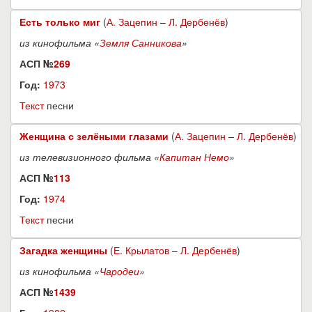
Есть только миг
(
А. Зацепин
–
Л. Дербенёв
)
из кинофильма «
Земля Санникова
»
АСП №
269
Год:
1973
Текст
песни
Женщина с зелёными глазами
(
А. Зацепин
–
Л. Дербенёв
)
из телевизионного фильма «
Капитан Немо
»
АСП №
113
Год:
1974
Текст
песни
Загадка женщины
(
Е. Крылатов
–
Л. Дербенёв
)
из кинофильма «
Чародеи
»
АСП №
1439