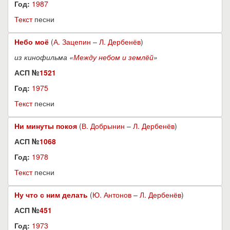
Год:
1987
Текст
песни
Небо моё
(
А. Зацепин
–
Л. Дербенёв
)
из кинофильма «
Между небом и землёй
»
АСП №
1521
Год:
1975
Текст
песни
Ни минуты покоя
(
В. Добрынин
–
Л. Дербенёв
)
АСП №
1068
Год:
1978
Текст
песни
Ну что с ним делать
(
Ю. Антонов
–
Л. Дербенёв
)
АСП №
451
Год:
1973