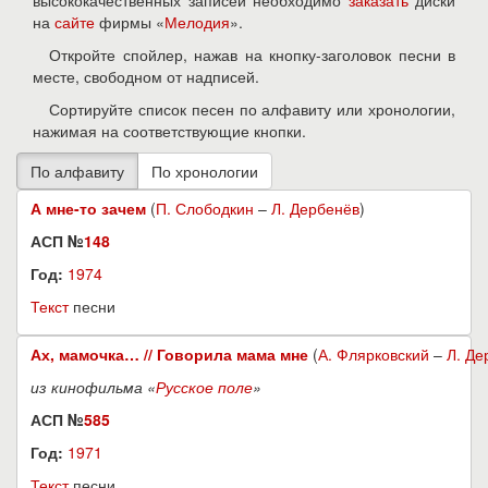
высококачественных записей необходимо
заказать
диски
на
сайте
фирмы «
Мелодия
».
Откройте спойлер, нажав на кнопку-заголовок песни в
месте, свободном от надписей.
Сортируйте список песен по алфавиту или хронологии,
нажимая на соответствующие кнопки.
А мне-то зачем
(
П. Слободкин
–
Л. Дербенёв
)
АСП №
148
Год:
1974
Текст
песни
Ах, мамочка… // Говорила мама мне
(
А. Флярковский
–
Л. Де
из кинофильма «
Русское поле
»
АСП №
585
Год:
1971
Текст
песни