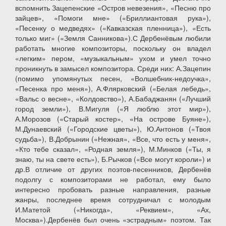
вспомнить Зацепенские «Остров невезения», «Песню про
зайцев», «Помоги мне» («Бриллиантовая рука»),
«Песенку о медведях» («Кавказская пленница»), «Есть
только миг» («Земля Санникова»).С Дербенёвым любили
работать многие композиторы, поскольку он владел
«легким» пером, «музыкальным» ухом и умел точно
проникнуть в замысел композитора. Среди них: А.Зацепин
(помимо упомянутых песен, «Волшебник-недоучка»,
«Песенка про меня»), А.Флярковский («Белая лебедь»,
«Вальс о весне», «Колдовство»), А.Бабаджанян («Лучший
город земли»), В.Мигуля («Я люблю этот мир»),
А.Морозов («Старый костер», «На острове Буяне»),
М.Дунаевский («Городские цветы»), Ю.Антонов («Твоя
судьба»), В.Добрынин («Нежная», «Все, что есть у меня»,
«Кто тебе сказал», «Родная земля»), М.Минков («Ты, я
знаю, ты на свете есть»), Б.Рычков («Все могут короли») и
др.В отличие от других поэтов-песенников, Дербенёв
подолгу с композиторами не работал, ему было
интересно пробовать разные направления, разные
жанры, последнее время сотрудничал с молодым
И.Матетой («Никогда», «Реквием», «Ах,
Москва»).Дербенёв был очень «эстрадным» поэтом. Так