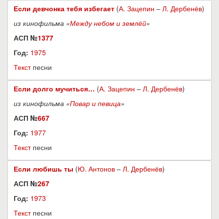
Если девчонка тебя избегает
(
А. Зацепин
–
Л. Дербенёв
)
из кинофильма «
Между небом и землёй
»
АСП №
1377
Год:
1975
Текст
песни
Если долго мучиться…
(
А. Зацепин
–
Л. Дербенёв
)
из кинофильма «
Повар и певица
»
АСП №
667
Год:
1977
Текст
песни
Если любишь ты
(
Ю. Антонов
–
Л. Дербенёв
)
АСП №
267
Год:
1973
Текст
песни