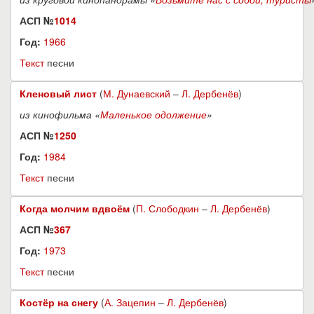
АСП №
1014
Год:
1966
Текст
песни
Кленовый лист
(
М. Дунаевский
–
Л. Дербенёв
)
из кинофильма «
Маленькое одолжение
»
АСП №
1250
Год:
1984
Текст
песни
Когда молчим вдвоём
(
П. Слободкин
–
Л. Дербенёв
)
АСП №
367
Год:
1973
Текст
песни
Костёр на снегу
(
А. Зацепин
–
Л. Дербенёв
)