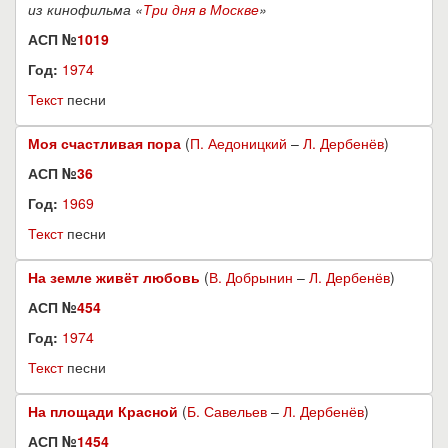
из кинофильма «
Три дня в Москве
»
АСП №
1019
Год:
1974
Текст
песни
Моя счастливая пора
(
П. Аедоницкий
–
Л. Дербенёв
)
АСП №
36
Год:
1969
Текст
песни
На земле живёт любовь
(
В. Добрынин
–
Л. Дербенёв
)
АСП №
454
Год:
1974
Текст
песни
На площади Красной
(
Б. Савельев
–
Л. Дербенёв
)
АСП №
1454