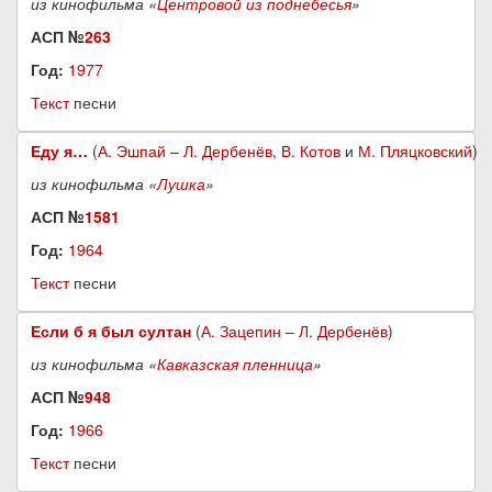
из кинофильма «
Центровой из поднебесья
»
АСП №
263
Год:
1977
Текст
песни
Еду я…
(
А. Эшпай
–
Л. Дербенёв
,
В. Котов
и
М. Пляцковский
)
из кинофильма «
Лушка
»
АСП №
1581
Год:
1964
Текст
песни
Если б я был султан
(
А. Зацепин
–
Л. Дербенёв
)
из кинофильма «
Кавказская пленница
»
АСП №
948
Год:
1966
Текст
песни