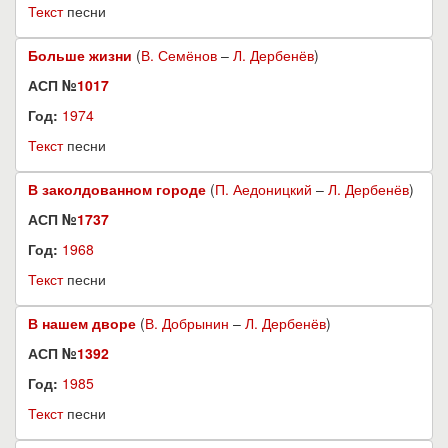
Текст
песни
Больше жизни
(
В. Семёнов
–
Л. Дербенёв
)
АСП №
1017
Год:
1974
Текст
песни
В заколдованном городе
(
П. Аедоницкий
–
Л. Дербенёв
)
АСП №
1737
Год:
1968
Текст
песни
В нашем дворе
(
В. Добрынин
–
Л. Дербенёв
)
АСП №
1392
Год:
1985
Текст
песни