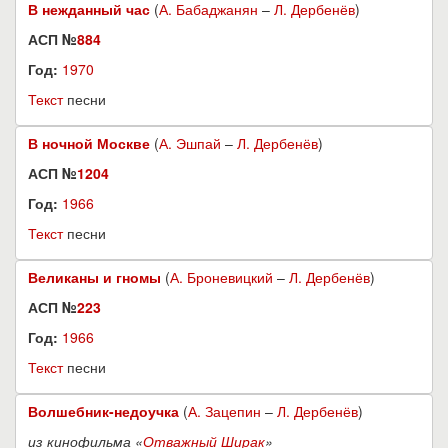
В нежданный час
(
А. Бабаджанян
–
Л. Дербенёв
)
АСП №
884
Год:
1970
Текст
песни
В ночной Москве
(
А. Эшпай
–
Л. Дербенёв
)
АСП №
1204
Год:
1966
Текст
песни
Великаны и гномы
(
А. Броневицкий
–
Л. Дербенёв
)
АСП №
223
Год:
1966
Текст
песни
Волшебник-недоучка
(
А. Зацепин
–
Л. Дербенёв
)
из кинофильма «
Отважный Ширак
»