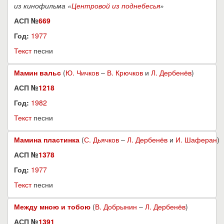
из кинофильма «
Центровой из поднебесья
»
АСП №
669
Год:
1977
Текст
песни
Мамин вальс
(
Ю. Чичков
–
В. Крючков
и
Л. Дербенёв
)
АСП №
1218
Год:
1982
Текст
песни
Мамина пластинка
(
С. Дьячков
–
Л. Дербенёв
и
И. Шаферан
)
АСП №
1378
Год:
1977
Текст
песни
Между мною и тобою
(
В. Добрынин
–
Л. Дербенёв
)
АСП №
1391