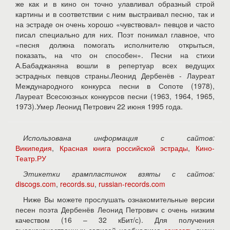
же как и в кино он точно улавливал образный строй
картины и в соответствии с ним выстраивал песню, так и
на эстраде он очень хорошо «чувствовал» певцов и часто
писал специально для них. Поэт понимал главное, что
«песня должна помогать исполнителю открыться,
показать, на что он способен». Песни на стихи
А.Бабаджаняна вошли в репертуар всех ведущих
эстрадных певцов страны.Леонид Дербенёв - Лауреат
Международного конкурса песни в Сопоте (1978),
Лауреат Всесоюзных конкурсов песни (1963, 1964, 1965,
1973).Умер Леонид Петрович 22 июня 1995 года.
Использована информация с сайтов:
Википедия
,
Красная книга российской эстрады
,
Кино-
Театр.РУ
Этикетки грампластинок взяты с сайтов:
discogs.com
,
records.su
,
russian-records.com
Ниже Вы можете прослушать ознакомительные версии
песен поэта Дербенёв Леонид Петрович с очень низким
качеством (16 – 32 кБит/с). Для получения