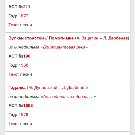
АСП №
211
Год:
1977
Текст
песни
Вулкан страстей // Помоги мне
(
А. Зацепин
–
Л. Дербенёв
)
из кинофильма «
Бриллиантовая рука
»
АСП №
196
Год:
1968
Текст
песни
Гадалка
(
М. Дунаевский
–
Л. Дербенёв
)
из кинофильма «
Ах, водевиль, водевиль…
»
АСП №
1608
Год:
1979
Текст
песни