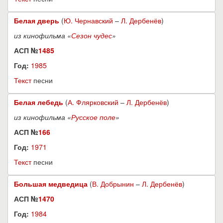
Белая дверь
(
Ю. Чернавский
–
Л. Дербенёв
)
из кинофильма «
Сезон чудес
»
АСП №
1485
Год:
1985
Текст
песни
Белая лебедь
(
А. Флярковский
–
Л. Дербенёв
)
из кинофильма «
Русское поле
»
АСП №
166
Год:
1971
Текст
песни
Большая медведица
(
В. Добрынин
–
Л. Дербенёв
)
АСП №
1470
Год:
1984