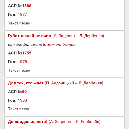
АСП №
1388
Год:
1977
Текст
песни
Губит людей не пиво
(
А. Зацепин
–
Л. Дербенёв
)
из кинофильма «
Не может быть!
»
АСП №
1755
Год:
1975
Текст
песни
Для тех, кто ждёт
(
П. Аедоницкий
–
Л. Дербенёв
)
АСП №
60
Год:
1963
Текст
песни
До свиданья, лето!
(
А. Зацепин
–
Л. Дербенёв
)