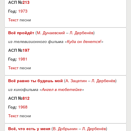
АСП №
213
Год:
1973
Текст
песни
Всё пройдёт
(
М. Дунаевский
–
Л. Дербенёв
)
из телевизионного фильма «
Куда он денется!
»
АСП №
197
Год:
1981
Текст
песни
Всё равно ты будешь мой
(
А. Зацепин
–
Л. Дербенёв
)
из кинофильма «
Ангел в тюбетейке
»
АСП №
812
Год:
1968
Текст
песни
Всё, что есть у меня
(
В. Добрынин
–
Л. Дербенёв
)