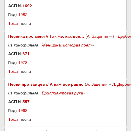
АСП №
1692
Год:
1982
Текст
песни
Песенка про меня // Так же, как все…
(
А. Зацепин
–
Л. Дербе
из кинофильма «
Женщина, которая поёт
»
АСП №
671
Год:
1978
Текст
песни
Песня про зайцев // А нам всё равно
(
А. Зацепин
–
Л. Дербе
из кинофильма «
Бриллиантовая рука
»
АСП №
557
Год:
1968
Текст
песни