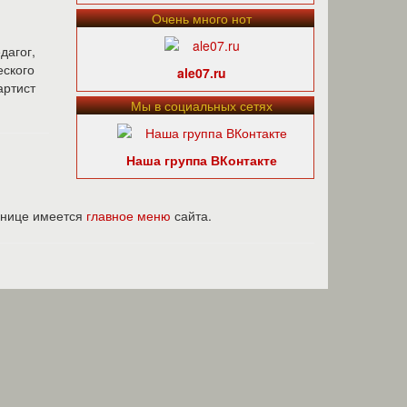
Очень много нот
дагог,
ского
ale07.ru
артист
Мы в социальных сетях
Наша группа ВКонтакте
ранице имеется
главное меню
сайта.