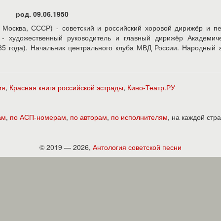
род. 09.06.1950
0, Москва, СССР) - советский и российский хоровой дирижёр и пе
 - художественный руководитель и главный дирижёр Академиче
5 года). Начальник центрального клуба МВД России. Народный 
ия
,
Красная книга российской эстрады
,
Кино-Театр.РУ
ам
,
по АСП-номерам
,
по авторам
,
по исполнителям
, на каждой ст
© 2019 — 2026,
Антология советской песни