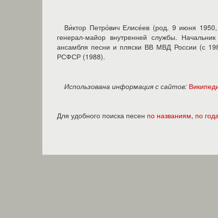
Ви́ктор Петро́вич Елисе́ев (род. 9 июня 195
генерал-майор внутренней службы. Начальник
ансамбля песни и пляски ВВ МВД России (с 198
РСФСР (1988).
Использована информация с сайтов:
Википед
Для удобного поиска песен
по названиям
,
по год