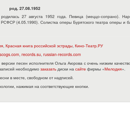
род. 27.08.1952
родилась 27 августа 1952 года. Певица (меццо-сопрано). Нар
 РСФСР (4.05.1990). Солистка оперы Бурятского театра оперы и б
ия
,
Красная книга российской эстрады
,
Кино-Театр.РУ
iscogs.com
,
records.su
,
russian-records.com
версии песен исполнителя Ольга Аюрова с очень низким качеств
х записей необходимо
заказать
диски на
сайте
фирмы «
Мелодия
».
песни в месте, свободном от надписей.
нологии, нажимая на соответствующие кнопки.