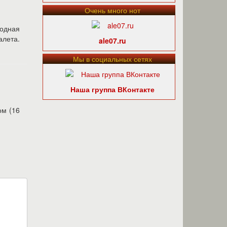
Очень много нот
одная
алета.
ale07.ru
Мы в социальных сетях
Наша группа ВКонтакте
ом (16