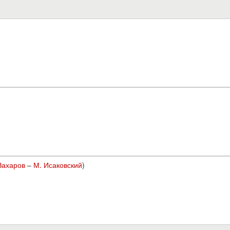
)
Захаров
–
М. Исаковский
)