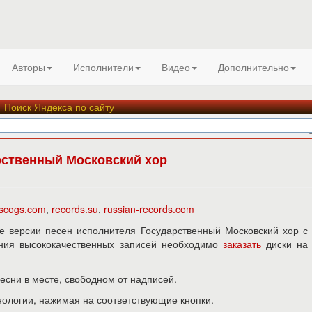
Авторы
Исполнители
Видео
Дополнительно
Поиск Яндекса по сайту
рственный Московский хор
iscogs.com
,
records.su
,
russian-records.com
 версии песен исполнителя Государственный Московский хор с
чения высококачественных записей необходимо
заказать
диски н
песни в месте, свободном от надписей.
нологии, нажимая на соответствующие кнопки.