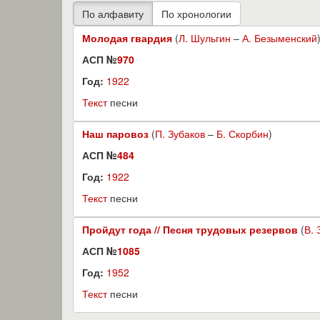
Молодая гвардия
(
Л. Шульгин
–
А. Безыменский
АСП №
970
Год:
1922
Текст
песни
Наш паровоз
(
П. Зубаков
–
Б. Скорбин
)
АСП №
484
Год:
1922
Текст
песни
Пройдут года // Песня трудовых резервов
(
В. 
АСП №
1085
Год:
1952
Текст
песни