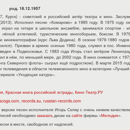
род. 18.12.1957
7, Курск) - советский и российский актёр театра и кино. Заслу
 (2013). Исполнил песню «Комарово» в 1985 году. В 1975 году о
играл на гитаре в школьном ансамбле, занимался спортом - и
 лёгкой атлетикой, туристическим многоборьем, боксом. В 197
 и кинематографии (курс Льва Додина). В сезоне 1979-1980 годов
роился). Призван в армию осенью 1980 года, служил в пос. Инже
еведен в Подмосковье. С 1983 года Игорь стал актёром Ленингра
ил в нём, по меньшей мере, до 2002 года. В кино снимается с 197
га Северного флота» сыграл ещё подростком). В марте 2015 го
 телевидения в области телевизионного кино в категории «Лучший
 сериале «Уходящая натура».
ия
,
Красная книга российской эстрады
,
Кино-Театр.РУ
iscogs.com
,
records.su
,
russian-records.com
версии песен исполнителя Игорь Скляр с очень низким качеством
записей необходимо
заказать
диски на
сайте
фирмы «
Мелодия
».
песни в месте, свободном от надписей.