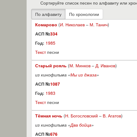
Сортируйте список песен по алфавиту или хро
Комарово
(
И. Николаев
–
М. Танич
)
АСП №
334
Год:
1985
Текст
песни
Старый рояль
(
М. Минков
–
Д. Иванов
)
из кинофильма «
Мы из джаза
»
АСП №
1087
Год:
1983
Текст
песни
Тёмная ночь
(
Н. Богословский
–
В. Агатов
)
из кинофильма «
Два бойца
»
АСП №
676