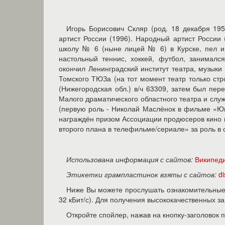
Игорь Борисович Скляр (род. 18 декабря 195
артист России (1996). Народный артист России
школу № 6 (ныне лицей № 6) в Курске, пел и 
настольный теннис, хоккей, футбол, занимался
окончил Ленинградский институт театра, музыки
Томского ТЮЗа (на тот момент театр только ст
(Нижегородская обл.) в/ч 63309, затем был пер
Малого драматического областного театра и служ
(первую роль - Николай Маслёнок в фильме «Юн
награждён призом Ассоциации продюсеров кино и
второго плана в телефильме/сериале» за роль в
Использована информация с сайтов:
Википед
Этикетки грампластинок взяты с сайтов:
d
Ниже Вы можете прослушать ознакомительные 
32 кБит/с). Для получения высококачественных 
Откройте спойлер, нажав на кнопку-заголовок 