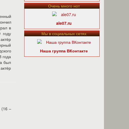
Очень много нот
женный
кончил
ale07.ru
грал в
9 году
Мы в социальных сетях
 актёр
нерный
дского
Наша группа ВКонтакте
3 года
да был
 актёр
 (16 –