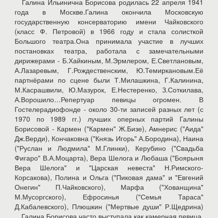
Галина Ильинична Борисова родилась 22 апреля 1941
года в Москве.Галина окончила Московскую
государственную консерваторию имени Чайковского
(класс Ф. Петровой) в 1966 году и стала солисткой
Большого театра.Она принимала участие в лучших
постановках театра, работала с замечательными
дирижерами - Б.Хайкиным, М.Эрмлером, Е.Светлановым,
А.Лазаревым, Г.Рождественским, Ю.Темиркановым.Её
партнёрами по сцене были Т.Милашкина, Г.Калинина,
М.Касрашвили, Ю.Мазурок, Е.Нестеренко, З.Соткилава,
А.Ворошило…Репертуар певицы огромен. В
Гостелерадиофонде - около 30-ти записей разных лет (с
1970 по 1989 гг.) лучших оперных партий Галины
Борисовой - Кармен ("Кармен" Ж.Бизе), Амнерис ("Аида"
Дж.Верди), Кончаковна ("Князь Игорь" А.Бородина), Наина
("Руслан и Людмила" М.Глинки), Керубино ("Свадьба
Фигаро" В.А.Моцарта), Вера Шелога и Любаша ("Боярыня
Вера Шелога" и "Царская невеста" Н.Римского-
Корсакова), Полина и Ольга ("Пиковая дама" и "Евгений
Онегин" П.Чайковского), Марфа ("Хованщина"
М.Мусоргского), Ефросинья ("Семья Тараса"
Д.Кабалевского), Плюшкин ("Мертвые души" Р.Щедрина)
…Галина Борисова часто выступала как камерная певица,