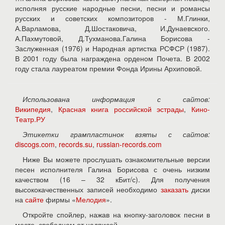
исполняя русские народные песни, песни и романсы
русских и советских композиторов - М.Глинки,
А.Варламова, Д.Шостаковича, И.Дунаевского.
А.Пахмутовой, Д.Тухманова.Галина Борисова -
Заслуженная (1976) и Народная артистка РСФСР (1987).
В 2001 году была награждена орденом Почета. В 2002
году стала лауреатом премии Фонда Ирины Архиповой.
Использована информация с сайтов:
Википедия
,
Красная книга российской эстрады
,
Кино-
Театр.РУ
Этикетки грампластинок взяты с сайтов:
discogs.com
,
records.su
,
russian-records.com
Ниже Вы можете прослушать ознакомительные версии
песен исполнителя Галина Борисова с очень низким
качеством (16 – 32 кБит/с). Для получения
высококачественных записей необходимо
заказать
диски
на
сайте
фирмы «
Мелодия
».
Откройте спойлер, нажав на кнопку-заголовок песни в
месте, свободном от надписей.