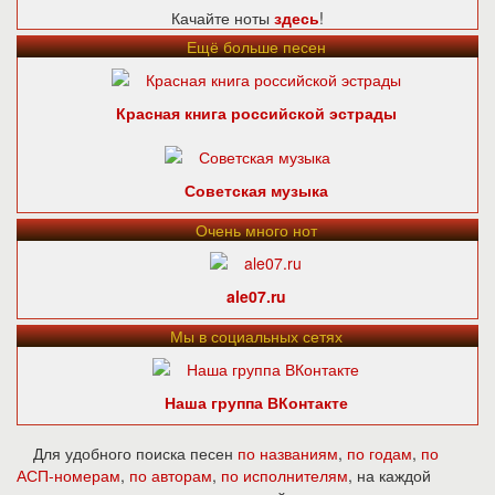
Качайте ноты
здесь
!
Ещё больше песен
Красная книга российской эстрады
Советская музыка
Очень много нот
ale07.ru
Мы в социальных сетях
Наша группа ВКонтакте
Для удобного поиска песен
по названиям
,
по годам
,
по
АСП-номерам
,
по авторам
,
по исполнителям
, на каждой