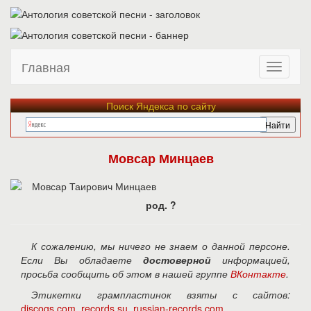
Главная
Поиск Яндекса по сайту
Мовсар Минцаев
род. ?
К сожалению, мы ничего не знаем о данной персоне.
Если Вы обладаете
достоверной
информацией,
просьба сообщить об этом в нашей группе
ВКонтакте
.
Этикетки грампластинок взяты с сайтов:
discogs.com
,
records.su
,
russian-records.com