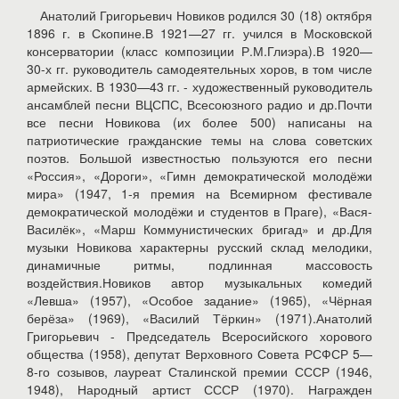
Анатолий Григорьевич Новиков родился 30 (18) октября
1896 г. в Скопине.В 1921—27 гг. учился в Московской
консерватории (класс композиции Р.М.Глиэра).В 1920—
30-х гг. руководитель самодеятельных хоров, в том числе
армейских. В 1930—43 гг. - художественный руководитель
ансамблей песни ВЦСПС, Всесоюзного радио и др.Почти
все песни Новикова (их более 500) написаны на
патриотические гражданские темы на слова советских
поэтов. Большой известностью пользуются его песни
«Россия», «Дороги», «Гимн демократической молодёжи
мира» (1947, 1-я премия на Всемирном фестивале
демократической молодёжи и студентов в Праге), «Вася-
Василёк», «Марш Коммунистических бригад» и др.Для
музыки Новикова характерны русский склад мелодики,
динамичные ритмы, подлинная массовость
воздействия.Новиков автор музыкальных комедий
«Левша» (1957), «Особое задание» (1965), «Чёрная
берёза» (1969), «Василий Тёркин» (1971).Анатолий
Григорьевич - Председатель Всеросийского хорового
общества (1958), депутат Верховного Совета РСФСР 5—
8-го созывов, лауреат Сталинской премии СССР (1946,
1948), Народный артист СССР (1970). Награжден