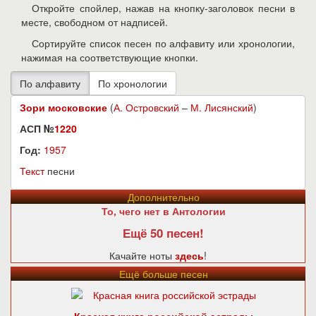
Откройте спойлер, нажав на кнопку-заголовок песни в
месте, свободном от надписей.
Сортируйте список песен по алфавиту или хронологии,
нажимая на соответствующие кнопки.
Зори московские
(
А. Островский
–
М. Лисянский
)
АСП №
1220
Год:
1957
Текст
песни
Дополнительно
То, чего нет в Антологии
Ещё 50 песен!
Качайте ноты
здесь
!
Ещё больше песен