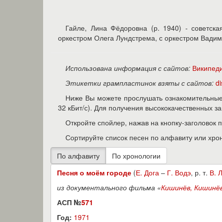
Гайле, Лина Фёдоровна (р. 1940) - советска
оркестром Олега Лундстрема, с оркестром Вадим
Использована информация с сайтов:
Википед
Этикетки грампластинок взяты с сайтов:
d
Ниже Вы можете прослушать ознакомительные 
32 кБит/с). Для получения высококачественных 
Откройте спойлер, нажав на кнопку-заголовок 
Сортируйте список песен по алфавиту или хро
Песня о моём городе
(
Е. Дога
–
Г. Водэ
, р. т.
В. 
из документального фильма «
Кишинёв, Кишинё
АСП №
571
Год:
1971