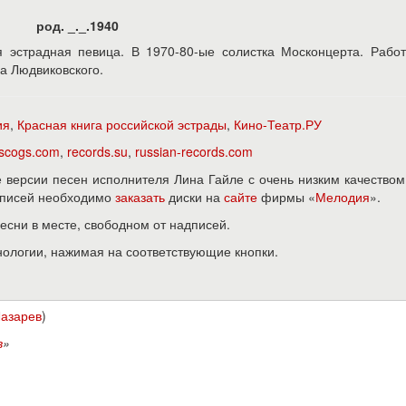
род. _._.1940
я эстрадная певица. В 1970-80-ые солистка Москонцерта. Рабо
а Людвиковского.
ия
,
Красная книга российской эстрады
,
Кино-Театр.РУ
iscogs.com
,
records.su
,
russian-records.com
версии песен исполнителя Лина Гайле с очень низким качеством
записей необходимо
заказать
диски на
сайте
фирмы «
Мелодия
».
песни в месте, свободном от надписей.
нологии, нажимая на соответствующие кнопки.
Лазарев
)
в
»