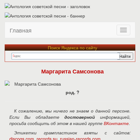
Главная
Поиск Яндекса по сайту
Маргарита Самсонова
род. ?
К сожалению, мы ничего не знаем о данной персоне.
Если Вы обладаете
достоверной
информацией,
просьба сообщить об этом в нашей группе
ВКонтакте
.
Этикетки грампластинок взяты с сайтов:
discogs.com
,
records.su
,
russian-records.com