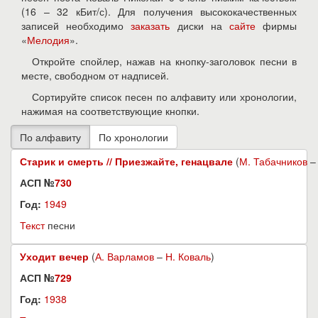
(16 – 32 кБит/с). Для получения высококачественных
записей необходимо
заказать
диски на
сайте
фирмы
«
Мелодия
».
Откройте спойлер, нажав на кнопку-заголовок песни в
месте, свободном от надписей.
Сортируйте список песен по алфавиту или хронологии,
нажимая на соответствующие кнопки.
Старик и смерть // Приезжайте, генацвале
(
М. Табачников
АСП №
730
Год:
1949
Текст
песни
Уходит вечер
(
А. Варламов
–
Н. Коваль
)
АСП №
729
Год:
1938