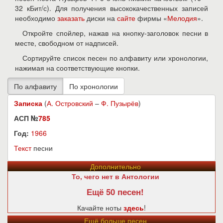
32 кБит/с). Для получения высококачественных записей
необходимо
заказать
диски на
сайте
фирмы «
Мелодия
».
Откройте спойлер, нажав на кнопку-заголовок песни в
месте, свободном от надписей.
Сортируйте список песен по алфавиту или хронологии,
нажимая на соответствующие кнопки.
Записка
(
А. Островский
–
Ф. Пузырёв
)
АСП №
785
Год:
1966
Текст
песни
Дополнительно
То, чего нет в Антологии
Ещё 50 песен!
Качайте ноты
здесь
!
Ещё больше песен